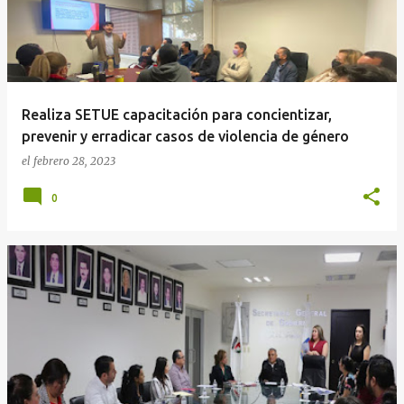
r
a
d
a
Realiza SETUE capacitación para concientizar,
s
prevenir y erradicar casos de violencia de género
el
febrero 28, 2023
0