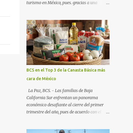
turismo en México, pues. gracias a una
alianza estratégica entre el Gobierno del
Estado, el sector empresarial y los
fideicomisos de promoción, la entidad
proyecta un cierre de año marcado por una
ocupación hotelera robusta, una
conectividad aérea en ascenso y una
derrama económica sin precedentes. Las
proyecciones para este periodo vacacional
son optimistas, con un promedio estatal que
BCS en el Top 3 de la Canasta Básica más
supera el 70% . Sin embargo, la sorpresa del
cara de México
año la ha dado el norte del estado. Comondú
encabeza las expectativas con un
La Paz, BCS. - Las familias de Baja
impresionante 89% de ocupación,
California Sur enfrentan un panorama
impulsado por el interés creciente en el
económico desafiante al cierre del primer
turismo de naturaleza. Le siguen destinos
trimestre del año, pues de acuerdo con el
consolidados y emergentes: Los Cabos: 72%
reporte más reciente del programa "Quién
promedio (esperando picos del 79% en Año
es Quién en los Precios" de la PROFECO ,
Nuevo). La Paz: 66%. Loreto: 58%. Mulegé: