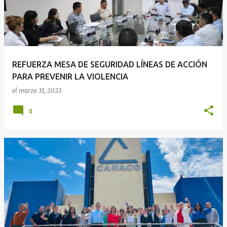
r
a
d
a
REFUERZA MESA DE SEGURIDAD LÍNEAS DE ACCIÓN
s
PARA PREVENIR LA VIOLENCIA
el
marzo 31, 2023
0