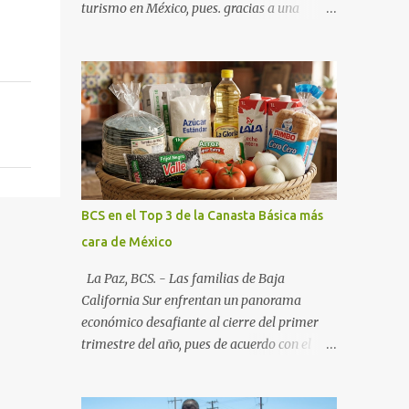
turismo en México, pues. gracias a una
alianza estratégica entre el Gobierno del
Estado, el sector empresarial y los
fideicomisos de promoción, la entidad
proyecta un cierre de año marcado por una
ocupación hotelera robusta, una
conectividad aérea en ascenso y una
derrama económica sin precedentes. Las
proyecciones para este periodo vacacional
son optimistas, con un promedio estatal que
BCS en el Top 3 de la Canasta Básica más
supera el 70% . Sin embargo, la sorpresa del
cara de México
año la ha dado el norte del estado. Comondú
encabeza las expectativas con un
La Paz, BCS. - Las familias de Baja
impresionante 89% de ocupación,
California Sur enfrentan un panorama
impulsado por el interés creciente en el
económico desafiante al cierre del primer
turismo de naturaleza. Le siguen destinos
trimestre del año, pues de acuerdo con el
consolidados y emergentes: Los Cabos: 72%
reporte más reciente del programa "Quién
promedio (esperando picos del 79% en Año
es Quién en los Precios" de la PROFECO ,
Nuevo). La Paz: 66%. Loreto: 58%. Mulegé: