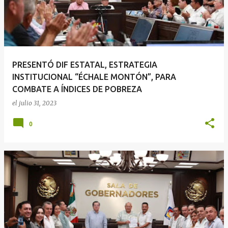
r
a
d
a
PRESENTÓ DIF ESTATAL, ESTRATEGIA
s
INSTITUCIONAL “ÉCHALE MONTÓN”, PARA
COMBATE A ÍNDICES DE POBREZA
el
julio 31, 2023
0