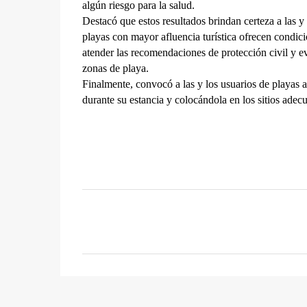
algún riesgo para la salud.
Destacó que estos resultados brindan certeza a las y l
playas con mayor afluencia turística ofrecen condici
atender las recomendaciones de protección civil y ev
zonas de playa.
Finalmente, convocó a las y los usuarios de playas a
durante su estancia y colocándola en los sitios adecu
C
o
m
e
n