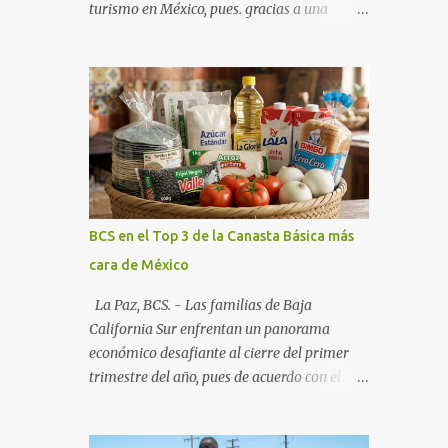
turismo en México, pues. gracias a una
alianza estratégica entre el Gobierno del
Estado, el sector empresarial y los
fideicomisos de promoción, la entidad
proyecta un cierre de año marcado por una
ocupación hotelera robusta, una
conectividad aérea en ascenso y una
derrama económica sin precedentes. Las
proyecciones para este periodo vacacional
son optimistas, con un promedio estatal que
BCS en el Top 3 de la Canasta Básica más
supera el 70% . Sin embargo, la sorpresa del
cara de México
año la ha dado el norte del estado. Comondú
encabeza las expectativas con un
La Paz, BCS. - Las familias de Baja
impresionante 89% de ocupación,
California Sur enfrentan un panorama
impulsado por el interés creciente en el
económico desafiante al cierre del primer
turismo de naturaleza. Le siguen destinos
trimestre del año, pues de acuerdo con el
consolidados y emergentes: Los Cabos: 72%
reporte más reciente del programa "Quién
promedio (esperando picos del 79% en Año
es Quién en los Precios" de la PROFECO ,
Nuevo). La Paz: 66%. Loreto: 58%. Mulegé: