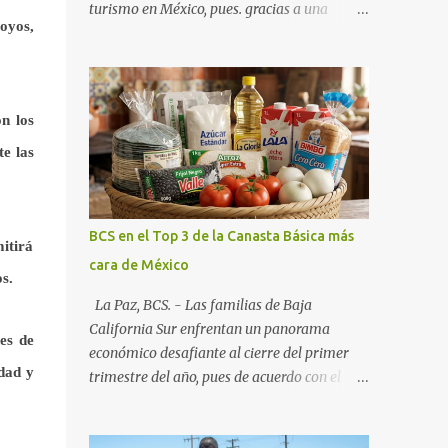
turismo en México, pues. gracias a una
royos,
alianza estratégica entre el Gobierno del
Estado, el sector empresarial y los
fideicomisos de promoción, la entidad
proyecta un cierre de año marcado por una
n los
ocupación hotelera robusta, una
e las
conectividad aérea en ascenso y una
derrama económica sin precedentes. Las
proyecciones para este periodo vacacional
son optimistas, con un promedio estatal que
BCS en el Top 3 de la Canasta Básica más
itirá
supera el 70% . Sin embargo, la sorpresa del
cara de México
año la ha dado el norte del estado. Comondú
s.
encabeza las expectativas con un
La Paz, BCS. - Las familias de Baja
impresionante 89% de ocupación,
California Sur enfrentan un panorama
es de
impulsado por el interés creciente en el
económico desafiante al cierre del primer
turismo de naturaleza. Le siguen destinos
idad y
trimestre del año, pues de acuerdo con el
consolidados y emergentes: Los Cabos: 72%
reporte más reciente del programa "Quién
promedio (esperando picos del 79% en Año
es Quién en los Precios" de la PROFECO ,
Nuevo). La Paz: 66%. Loreto: 58%. Mulegé: