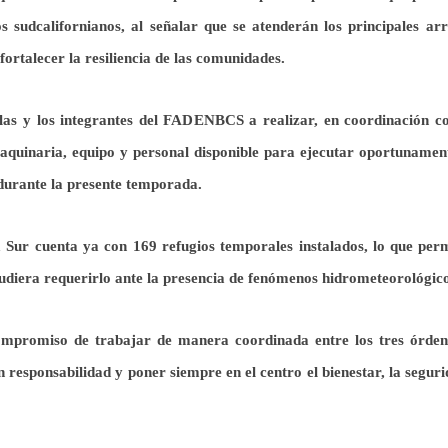
s sudcalifornianos, al señalar que se atenderán los principales ar
fortalecer la resiliencia de las comunidades.
as y los integrantes del FADENBCS a realizar, en coordinación co
aquinaria, equipo y personal disponible para ejecutar oportunament
 durante la presente temporada.
 Sur cuenta ya con 169 refugios temporales instalados, lo que perm
udiera requerirlo ante la presencia de fenómenos hidrometeorológico
compromiso de trabajar de manera coordinada entre los tres órden
 responsabilidad y poner siempre en el centro el bienestar, la segur