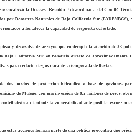
tección de la población ante la temporada de huracanes y ciclones 
sío encabezó la Onceava Reunión Extraordinaria del Comité Técnic
dos por Desastres Naturales de Baja California Sur (FADENBCS), 
 orientados a fortalecer la capacidad de respuesta del estado.
mpieza y desazolve de arroyos que contempla la atención de 23 polí
s de Baja California Sur, en beneficio directo de aproximadamente 1
ivas para reducir riesgos durante la temporada de lluvias.
de dos bordos de protección hidráulica a base de gaviones par
nicipio de Mulegé, con una inversión de 8.2 millones de pesos, obr
 contribuirán a disminuir la vulnerabilidad ante posibles escurrimie
que estas acciones forman parte de una política preventiva que prior