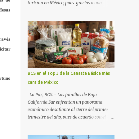
turismo en México, pues. gracias a una
Mesas
alianza estratégica entre el Gobierno del
Estado, el sector empresarial y los
fideicomisos de promoción, la entidad
proyecta un cierre de año marcado por una
ravés
ocupación hotelera robusta, una
conectividad aérea en ascenso y una
citar
derrama económica sin precedentes. Las
proyecciones para este periodo vacacional
son optimistas, con un promedio estatal que
BCS en el Top 3 de la Canasta Básica más
supera el 70% . Sin embargo, la sorpresa del
ortuno
cara de México
año la ha dado el norte del estado. Comondú
encabeza las expectativas con un
La Paz, BCS. - Las familias de Baja
impresionante 89% de ocupación,
California Sur enfrentan un panorama
impulsado por el interés creciente en el
económico desafiante al cierre del primer
turismo de naturaleza. Le siguen destinos
trimestre del año, pues de acuerdo con el
consolidados y emergentes: Los Cabos: 72%
reporte más reciente del programa "Quién
promedio (esperando picos del 79% en Año
es Quién en los Precios" de la PROFECO ,
Nuevo). La Paz: 66%. Loreto: 58%. Mulegé: