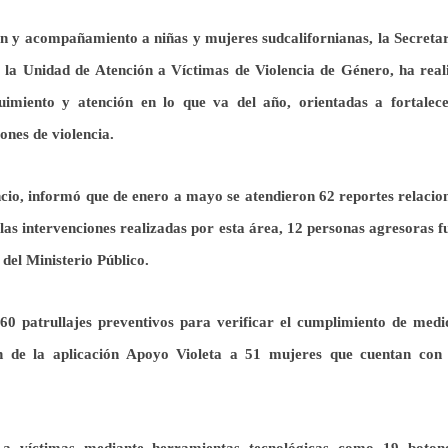
ón y acompañamiento a niñas y mujeres sudcalifornianas, la Secretar
e la Unidad de Atención a Víctimas de Violencia de Género, ha real
imiento y atención en lo que va del año, orientadas a fortalece
ones de violencia.
ncio, informó que de enero a mayo se atendieron 62 reportes relaci
las intervenciones realizadas por esta área, 12 personas agresoras 
 del Ministerio Público.
360 patrullajes preventivos para verificar el cumplimiento de medi
ón de la aplicación Apoyo Violeta a 51 mujeres que cuentan con 
 a víctimas mediante herramientas tecnológicas como 19 boton