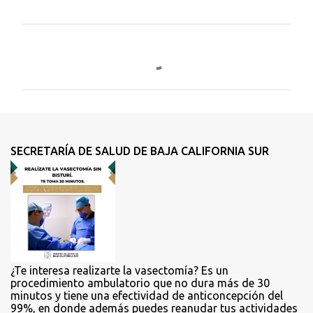
C
o
m
e
n
t
SECRETARÍA DE SALUD DE BAJA CALIFORNIA SUR
a
r
i
o
s
¿Te interesa realizarte la vasectomía? Es un
procedimiento ambulatorio que no dura más de 30
minutos y tiene una efectividad de anticoncepción del
99%, en donde además puedes reanudar tus actividades