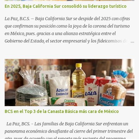
En 2025, Baja California Sur consolidó su liderazgo turístico
La Paz, B.C.S. – Baja California Sur se despide del 2025 con cifras
que confirman su posición como la joya de la corona del turismo
en México, pues. gracias a una alianza estratégica entre el
Gobierno del Estado, el sector empresarial y los fideicomisos de
promoción, la entidad proyecta un cierre de año marcado por una
ocupación hotelera robusta, una conectividad aérea en ascenso y
una derrama económica sin precedentes. Las proyecciones para
este periodo vacacional son optimistas, con un promedio estatal
que supera el 70% . Sin embargo, la sorpresa del año la ha dado el
norte del estado. Comondú encabeza las expectativas con un
impresionante 89% de ocupación, impulsado por el interés
creciente en el turismo de naturaleza. Le siguen destinos
consolidados y emergentes: Los Cabos: 72% promedio (esperando
BCS en el Top 3 de la Canasta Básica más cara de México
picos del 79% en Año Nuevo). La Paz: 66%. Loreto: 58%. Mulegé:
54%. "Estamos viendo un fenómeno de diversificación. Ya no solo
La Paz, BCS. - Las familias de Baja California Sur enfrentan un
vienen por el lujo de Los Cabos, sino por la aut...
panorama económico desafiante al cierre del primer trimestre del
año, pues de acuerdo con el reporte más reciente del programa