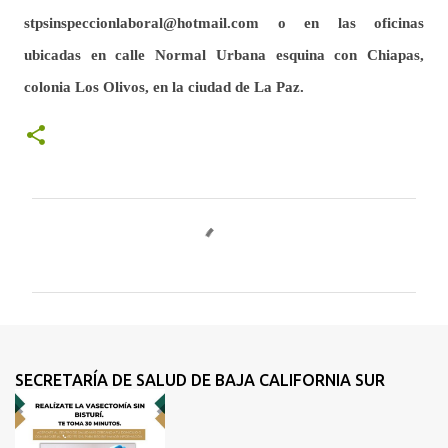
stpsinspeccionlaboral@hotmail.com o en las oficinas
ubicadas en calle Normal Urbana esquina con Chiapas,
colonia Los Olivos, en la ciudad de La Paz.
C
o
m
e
n
t
SECRETARÍA DE SALUD DE BAJA CALIFORNIA SUR
a
r