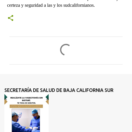
certeza y seguridad a las y los sudcalifornianos.
C
o
m
e
n
t
SECRETARÍA DE SALUD DE BAJA CALIFORNIA SUR
a
r
i
o
s