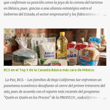
que confirman su posición como la joya de la corona del turismo
en México, pues. gracias a una alianza estratégica entre el
Gobierno del Estado, el sector empresarial y los fideicomisos de
promoción, la entidad proyecta un cierre de año marcado por una
ocupación hotelera robusta, una conectividad aérea en ascenso y
una derrama económica sin precedentes. Las proyecciones para
este periodo vacacional son optimistas, con un promedio estatal
que supera el 70% . Sin embargo, la sorpresa del año la ha dado el
norte del estado. Comondú encabeza las expectativas con un
impresionante 89% de ocupación, impulsado por el interés
creciente en el turismo de naturaleza. Le siguen destinos
consolidados y emergentes: Los Cabos: 72% promedio (esperando
BCS en el Top 3 de la Canasta Básica más cara de México
picos del 79% en Año Nuevo). La Paz: 66%. Loreto: 58%. Mulegé:
54%. "Estamos viendo un fenómeno de diversificación. Ya no solo
La Paz, BCS. - Las familias de Baja California Sur enfrentan un
vienen por el lujo de Los Cabos, sino por la aut...
panorama económico desafiante al cierre del primer trimestre del
año, pues de acuerdo con el reporte más reciente del programa
"Quién es Quién en los Precios" de la PROFECO , sudcalifornia se
consolidó como la tercera entidad con el costo de vida más elevado
en cuanto a productos de primera necesidad a nivel nacional. Los