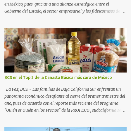
en México, pues. gracias a una alianza estratégica entre el
Gobierno del Estado, el sector empresarial y los fideicomisos de
promoción, la entidad proyecta un cierre de año marcado por una
ocupación hotelera robusta, una conectividad aérea en ascenso y
una derrama económica sin precedentes. Las proyecciones para
este periodo vacacional son optimistas, con un promedio estatal
que supera el 70% . Sin embargo, la sorpresa del año la ha dado el
norte del estado. Comondú encabeza las expectativas con un
impresionante 89% de ocupación, impulsado por el interés
creciente en el turismo de naturaleza. Le siguen destinos
consolidados y emergentes: Los Cabos: 72% promedio (esperando
BCS en el Top 3 de la Canasta Básica más cara de México
picos del 79% en Año Nuevo). La Paz: 66%. Loreto: 58%. Mulegé:
54%. "Estamos viendo un fenómeno de diversificación. Ya no solo
La Paz, BCS. - Las familias de Baja California Sur enfrentan un
vienen por el lujo de Los Cabos, sino por la aut...
panorama económico desafiante al cierre del primer trimestre del
año, pues de acuerdo con el reporte más reciente del programa
"Quién es Quién en los Precios" de la PROFECO , sudcalifornia se
consolidó como la tercera entidad con el costo de vida más elevado
en cuanto a productos de primera necesidad a nivel nacional. Los