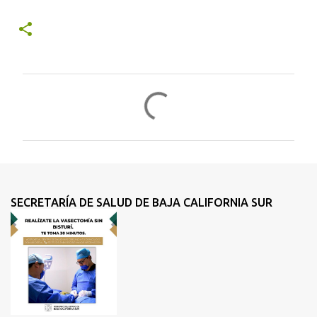
C
o
m
e
n
t
SECRETARÍA DE SALUD DE BAJA CALIFORNIA SUR
a
r
i
o
s