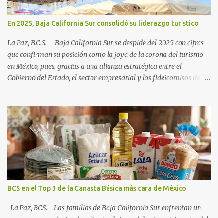
En 2025, Baja California Sur consolidó su liderazgo turístico
La Paz, B.C.S. – Baja California Sur se despide del 2025 con cifras
que confirman su posición como la joya de la corona del turismo
en México, pues. gracias a una alianza estratégica entre el
Gobierno del Estado, el sector empresarial y los fideicomisos de
promoción, la entidad proyecta un cierre de año marcado por una
ocupación hotelera robusta, una conectividad aérea en ascenso y
una derrama económica sin precedentes. Las proyecciones para
este periodo vacacional son optimistas, con un promedio estatal
que supera el 70% . Sin embargo, la sorpresa del año la ha dado el
norte del estado. Comondú encabeza las expectativas con un
impresionante 89% de ocupación, impulsado por el interés
creciente en el turismo de naturaleza. Le siguen destinos
consolidados y emergentes: Los Cabos: 72% promedio (esperando
BCS en el Top 3 de la Canasta Básica más cara de México
picos del 79% en Año Nuevo). La Paz: 66%. Loreto: 58%. Mulegé:
54%. "Estamos viendo un fenómeno de diversificación. Ya no solo
La Paz, BCS. - Las familias de Baja California Sur enfrentan un