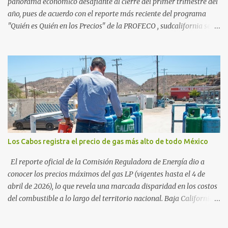
vienen por el lujo de Los Cabos, sino por la aut...
panorama económico desafiante al cierre del primer trimestre del
año, pues de acuerdo con el reporte más reciente del programa
"Quién es Quién en los Precios" de la PROFECO , sudcalifornia se
consolidó como la tercera entidad con el costo de vida más elevado
en cuanto a productos de primera necesidad a nivel nacional. Los
datos correspondientes al cierre de marzo y la primera semana de
abril revelan que adquirir el paquete de los 24 productos
esenciales alcanzó un precio de 942.50 pesos en la ciudad de La Paz
. Este monto fue detectado específicamente en el establecimiento
Bodega Aurrera ubicado en el fraccionamiento Camino Real,
superando la barrera de los 910 pesos establecida como meta por
el gobierno federal en el Paquete Contra la Inflación y la Carestía
Los Cabos registra el precio de gas más alto de todo México
(PACIC). Dentro del análisis por zonas geográficas, la entidad se
ubica en la región Centro-Norte , que comparte con estados como
El reporte oficial de la Comisión Reguladora de Energía dio a
Aguascaliente...
conocer los precios máximos del gas LP (vigentes hasta el 4 de
abril de 2026), lo que revela una marcada disparidad en los costos
del combustible a lo largo del territorio nacional. Baja California
Sur registra las tarifas más elevadas del país, contrastando
drásticamente con los precios reportados en el norte y sur de la