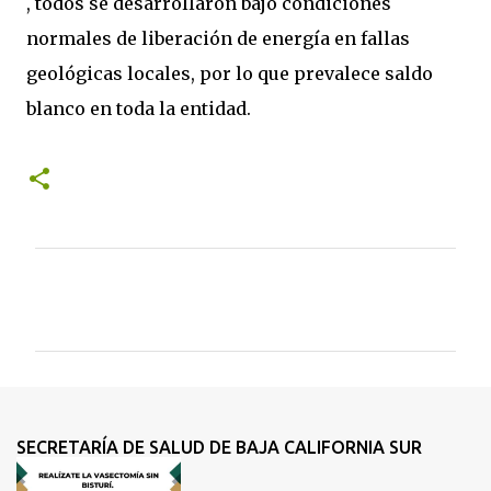
, todos se desarrollaron bajo condiciones
normales de liberación de energía en fallas
geológicas locales, por lo que prevalece saldo
blanco en toda la entidad.
C
o
m
e
n
t
SECRETARÍA DE SALUD DE BAJA CALIFORNIA SUR
a