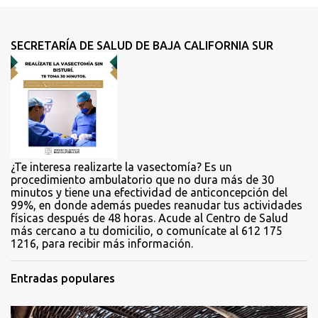
n
t
SECRETARÍA DE SALUD DE BAJA CALIFORNIA SUR
a
r
i
o
s
¿Te interesa realizarte la vasectomía? Es un
procedimiento ambulatorio que no dura más de 30
minutos y tiene una efectividad de anticoncepción del
99%, en donde además puedes reanudar tus actividades
físicas después de 48 horas. Acude al Centro de Salud
más cercano a tu domicilio, o comunícate al 612 175
1216, para recibir más información.
Entradas populares