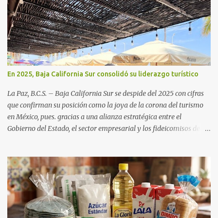
En 2025, Baja California Sur consolidó su liderazgo turístico
La Paz, B.C.S. – Baja California Sur se despide del 2025 con cifras
que confirman su posición como la joya de la corona del turismo
en México, pues. gracias a una alianza estratégica entre el
Gobierno del Estado, el sector empresarial y los fideicomisos de
promoción, la entidad proyecta un cierre de año marcado por una
ocupación hotelera robusta, una conectividad aérea en ascenso y
una derrama económica sin precedentes. Las proyecciones para
este periodo vacacional son optimistas, con un promedio estatal
que supera el 70% . Sin embargo, la sorpresa del año la ha dado el
norte del estado. Comondú encabeza las expectativas con un
impresionante 89% de ocupación, impulsado por el interés