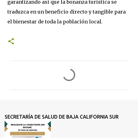
garantizando así que la bonanza turística se
traduzca en un beneficio directo y tangible para
el bienestar de toda la población local.
C
o
m
e
n
t
SECRETARÍA DE SALUD DE BAJA CALIFORNIA SUR
a
r