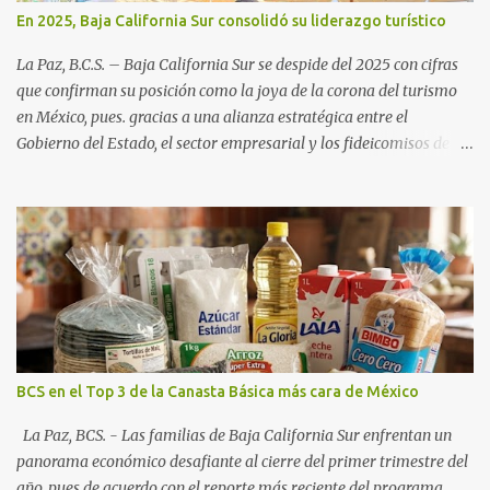
En 2025, Baja California Sur consolidó su liderazgo turístico
La Paz, B.C.S. – Baja California Sur se despide del 2025 con cifras
que confirman su posición como la joya de la corona del turismo
en México, pues. gracias a una alianza estratégica entre el
Gobierno del Estado, el sector empresarial y los fideicomisos de
promoción, la entidad proyecta un cierre de año marcado por una
ocupación hotelera robusta, una conectividad aérea en ascenso y
una derrama económica sin precedentes. Las proyecciones para
este periodo vacacional son optimistas, con un promedio estatal
que supera el 70% . Sin embargo, la sorpresa del año la ha dado el
norte del estado. Comondú encabeza las expectativas con un
impresionante 89% de ocupación, impulsado por el interés
creciente en el turismo de naturaleza. Le siguen destinos
consolidados y emergentes: Los Cabos: 72% promedio (esperando
BCS en el Top 3 de la Canasta Básica más cara de México
picos del 79% en Año Nuevo). La Paz: 66%. Loreto: 58%. Mulegé:
54%. "Estamos viendo un fenómeno de diversificación. Ya no solo
La Paz, BCS. - Las familias de Baja California Sur enfrentan un
vienen por el lujo de Los Cabos, sino por la aut...
panorama económico desafiante al cierre del primer trimestre del
año, pues de acuerdo con el reporte más reciente del programa