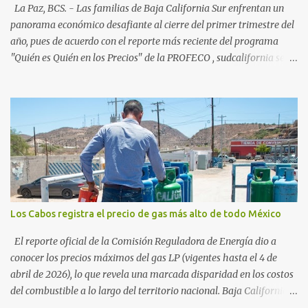
54%. "Estamos viendo un fenómeno de diversificación. Ya no solo
La Paz, BCS. - Las familias de Baja California Sur enfrentan un
vienen por el lujo de Los Cabos, sino por la aut...
panorama económico desafiante al cierre del primer trimestre del
año, pues de acuerdo con el reporte más reciente del programa
"Quién es Quién en los Precios" de la PROFECO , sudcalifornia se
consolidó como la tercera entidad con el costo de vida más elevado
en cuanto a productos de primera necesidad a nivel nacional. Los
datos correspondientes al cierre de marzo y la primera semana de
abril revelan que adquirir el paquete de los 24 productos
esenciales alcanzó un precio de 942.50 pesos en la ciudad de La Paz
. Este monto fue detectado específicamente en el establecimiento
Bodega Aurrera ubicado en el fraccionamiento Camino Real,
superando la barrera de los 910 pesos establecida como meta por
el gobierno federal en el Paquete Contra la Inflación y la Carestía
Los Cabos registra el precio de gas más alto de todo México
(PACIC). Dentro del análisis por zonas geográficas, la entidad se
ubica en la región Centro-Norte , que comparte con estados como
El reporte oficial de la Comisión Reguladora de Energía dio a
Aguascaliente...
conocer los precios máximos del gas LP (vigentes hasta el 4 de
abril de 2026), lo que revela una marcada disparidad en los costos
del combustible a lo largo del territorio nacional. Baja California
Sur registra las tarifas más elevadas del país, contrastando