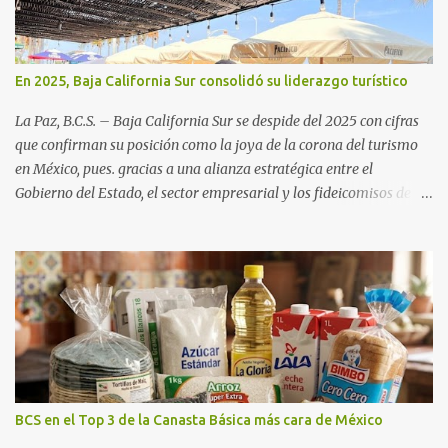
En 2025, Baja California Sur consolidó su liderazgo turístico
La Paz, B.C.S. – Baja California Sur se despide del 2025 con cifras
que confirman su posición como la joya de la corona del turismo
en México, pues. gracias a una alianza estratégica entre el
Gobierno del Estado, el sector empresarial y los fideicomisos de
promoción, la entidad proyecta un cierre de año marcado por una
ocupación hotelera robusta, una conectividad aérea en ascenso y
una derrama económica sin precedentes. Las proyecciones para
este periodo vacacional son optimistas, con un promedio estatal
que supera el 70% . Sin embargo, la sorpresa del año la ha dado el
norte del estado. Comondú encabeza las expectativas con un
impresionante 89% de ocupación, impulsado por el interés
creciente en el turismo de naturaleza. Le siguen destinos
consolidados y emergentes: Los Cabos: 72% promedio (esperando
BCS en el Top 3 de la Canasta Básica más cara de México
picos del 79% en Año Nuevo). La Paz: 66%. Loreto: 58%. Mulegé: