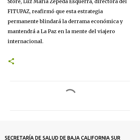
Store, Luz María Zepeda Esquerra, directora del
FITUPAZ, reafirmó que esta estrategia
permanente blindará la derrama económica y
mantendrá a La Paz en la mente del viajero
internacional.
C
o
m
e
n
t
SECRETARÍA DE SALUD DE BAJA CALIFORNIA SUR