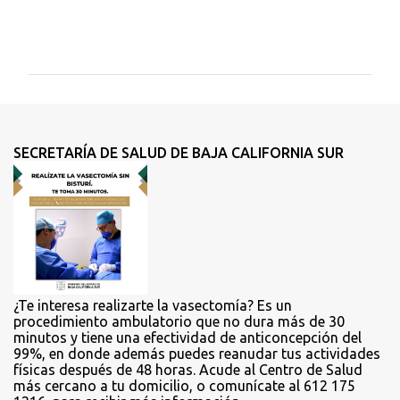
C
o
m
e
n
t
SECRETARÍA DE SALUD DE BAJA CALIFORNIA SUR
a
r
i
o
s
¿Te interesa realizarte la vasectomía? Es un
procedimiento ambulatorio que no dura más de 30
minutos y tiene una efectividad de anticoncepción del
99%, en donde además puedes reanudar tus actividades
físicas después de 48 horas. Acude al Centro de Salud
más cercano a tu domicilio, o comunícate al 612 175