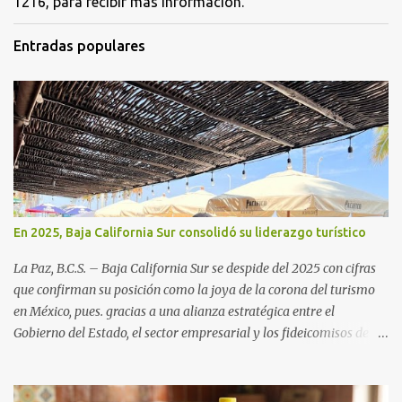
1216, para recibir más información.
Entradas populares
En 2025, Baja California Sur consolidó su liderazgo turístico
La Paz, B.C.S. – Baja California Sur se despide del 2025 con cifras
que confirman su posición como la joya de la corona del turismo
en México, pues. gracias a una alianza estratégica entre el
Gobierno del Estado, el sector empresarial y los fideicomisos de
promoción, la entidad proyecta un cierre de año marcado por una
ocupación hotelera robusta, una conectividad aérea en ascenso y
una derrama económica sin precedentes. Las proyecciones para