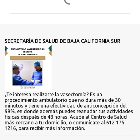
o
m
e
n
t
SECRETARÍA DE SALUD DE BAJA CALIFORNIA SUR
a
r
i
o
s
¿Te interesa realizarte la vasectomía? Es un
procedimiento ambulatorio que no dura más de 30
minutos y tiene una efectividad de anticoncepción del
99%, en donde además puedes reanudar tus actividades
físicas después de 48 horas. Acude al Centro de Salud
más cercano a tu domicilio, o comunícate al 612 175
1216, para recibir más información.