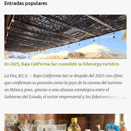
Entradas populares
En 2025, Baja California Sur consolidó su liderazgo turístico
La Paz, B.C.S. – Baja California Sur se despide del 2025 con cifras
que confirman su posición como la joya de la corona del turismo
en México, pues. gracias a una alianza estratégica entre el
Gobierno del Estado, el sector empresarial y los fideicomisos de
promoción, la entidad proyecta un cierre de año marcado por una
ocupación hotelera robusta, una conectividad aérea en ascenso y
una derrama económica sin precedentes. Las proyecciones para
este periodo vacacional son optimistas, con un promedio estatal