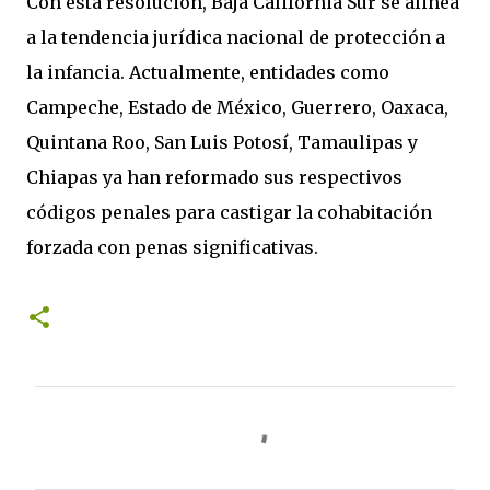
Con esta resolución, Baja California Sur se alinea
a la tendencia jurídica nacional de protección a
la infancia. Actualmente, entidades como
Campeche, Estado de México, Guerrero, Oaxaca,
Quintana Roo, San Luis Potosí, Tamaulipas y
Chiapas ya han reformado sus respectivos
códigos penales para castigar la cohabitación
forzada con penas significativas.
C
o
m