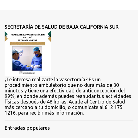
e
n
t
SECRETARÍA DE SALUD DE BAJA CALIFORNIA SUR
a
r
i
o
s
¿Te interesa realizarte la vasectomía? Es un
procedimiento ambulatorio que no dura más de 30
minutos y tiene una efectividad de anticoncepción del
99%, en donde además puedes reanudar tus actividades
físicas después de 48 horas. Acude al Centro de Salud
más cercano a tu domicilio, o comunícate al 612 175
1216, para recibir más información.
Entradas populares