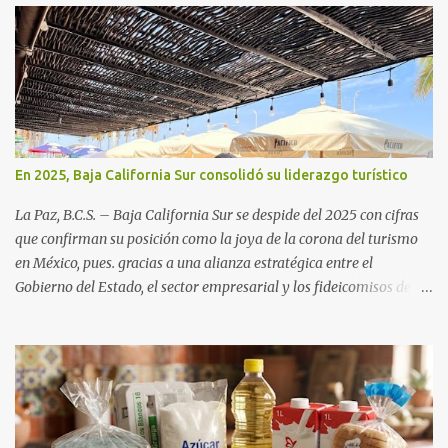
En 2025, Baja California Sur consolidó su liderazgo turístico
La Paz, B.C.S. – Baja California Sur se despide del 2025 con cifras
que confirman su posición como la joya de la corona del turismo
en México, pues. gracias a una alianza estratégica entre el
Gobierno del Estado, el sector empresarial y los fideicomisos de
promoción, la entidad proyecta un cierre de año marcado por una
ocupación hotelera robusta, una conectividad aérea en ascenso y
una derrama económica sin precedentes. Las proyecciones para
este periodo vacacional son optimistas, con un promedio estatal
que supera el 70% . Sin embargo, la sorpresa del año la ha dado el
norte del estado. Comondú encabeza las expectativas con un