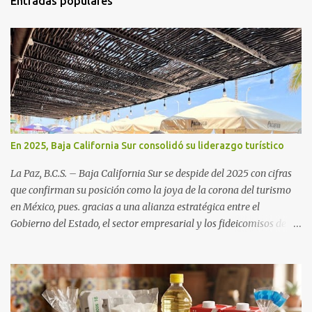
Entradas populares
En 2025, Baja California Sur consolidó su liderazgo turístico
La Paz, B.C.S. – Baja California Sur se despide del 2025 con cifras
que confirman su posición como la joya de la corona del turismo
en México, pues. gracias a una alianza estratégica entre el
Gobierno del Estado, el sector empresarial y los fideicomisos de
promoción, la entidad proyecta un cierre de año marcado por una
ocupación hotelera robusta, una conectividad aérea en ascenso y
una derrama económica sin precedentes. Las proyecciones para
este periodo vacacional son optimistas, con un promedio estatal
que supera el 70% . Sin embargo, la sorpresa del año la ha dado el