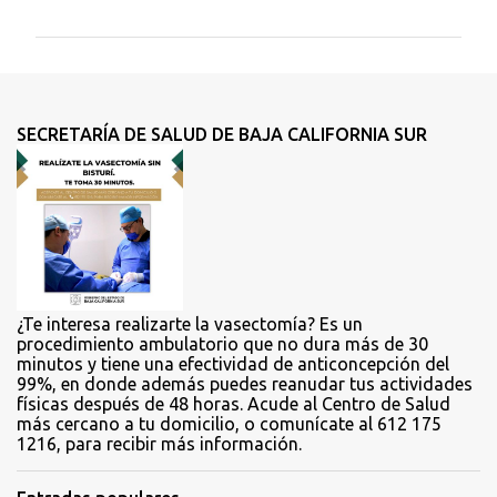
m
e
n
t
SECRETARÍA DE SALUD DE BAJA CALIFORNIA SUR
a
r
i
o
s
¿Te interesa realizarte la vasectomía? Es un
procedimiento ambulatorio que no dura más de 30
minutos y tiene una efectividad de anticoncepción del
99%, en donde además puedes reanudar tus actividades
físicas después de 48 horas. Acude al Centro de Salud
más cercano a tu domicilio, o comunícate al 612 175
1216, para recibir más información.