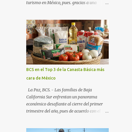
turismo en México, pues. gracias a una
alianza estratégica entre el Gobierno del
Estado, el sector empresarial y los
fideicomisos de promoción, la entidad
proyecta un cierre de año marcado por una
ocupación hotelera robusta, una
conectividad aérea en ascenso y una
derrama económica sin precedentes. Las
proyecciones para este periodo vacacional
son optimistas, con un promedio estatal que
BCS en el Top 3 de la Canasta Básica más
supera el 70% . Sin embargo, la sorpresa del
cara de México
año la ha dado el norte del estado. Comondú
encabeza las expectativas con un
La Paz, BCS. - Las familias de Baja
impresionante 89% de ocupación,
California Sur enfrentan un panorama
impulsado por el interés creciente en el
económico desafiante al cierre del primer
turismo de naturaleza. Le siguen destinos
trimestre del año, pues de acuerdo con el
consolidados y emergentes: Los Cabos: 72%
reporte más reciente del programa "Quién
promedio (esperando picos del 79% en Año
es Quién en los Precios" de la PROFECO ,
Nuevo). La Paz: 66%. Loreto: 58%. Mulegé: