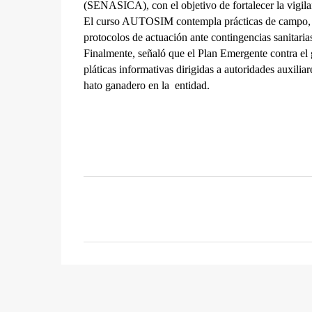
(SENASICA), con el objetivo de fortalecer la vigilan
El curso AUTOSIM contempla prácticas de campo, ide
protocolos de actuación ante contingencias sanitaria
Finalmente, señaló que el Plan Emergente contra el
pláticas informativas dirigidas a autoridades auxiliar
hato ganadero en la  entidad.
C
o
m
e
n
t