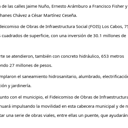
a de las calles Jaime Nuño, Ernesto Arámburo a 
Francisco Fisher y 
 Chanes Chávez a César Martínez Ceseña.
deicomiso de Obras de Infraestructura Social (FOIS) Los Cabos, 75
 cuadrados de superficie, con una inversión de 30.1 millones de 
rte se atendieron, también con concreto hidráulico, 653 metros 
endo 27 millones de pesos. 
plaron el saneamiento hidrosanitario, alumbrado, electrificación
ón y jardinería.
 junto con el municipio, el Fideicomiso de Obras de Infraestructura
tinuará impulsando la movilidad en esta cabecera municipal y de n
ar una serie de obras viales, entre ellas un puente, que ayudarán 