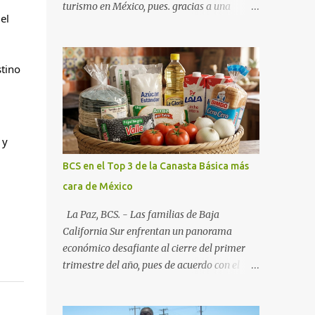
turismo en México, pues. gracias a una
l 
alianza estratégica entre el Gobierno del
Estado, el sector empresarial y los
fideicomisos de promoción, la entidad
tino 
proyecta un cierre de año marcado por una
ocupación hotelera robusta, una
conectividad aérea en ascenso y una
derrama económica sin precedentes. Las
y 
proyecciones para este periodo vacacional
son optimistas, con un promedio estatal que
BCS en el Top 3 de la Canasta Básica más
supera el 70% . Sin embargo, la sorpresa del
cara de México
año la ha dado el norte del estado. Comondú
encabeza las expectativas con un
La Paz, BCS. - Las familias de Baja
impresionante 89% de ocupación,
California Sur enfrentan un panorama
impulsado por el interés creciente en el
económico desafiante al cierre del primer
turismo de naturaleza. Le siguen destinos
trimestre del año, pues de acuerdo con el
consolidados y emergentes: Los Cabos: 72%
reporte más reciente del programa "Quién
promedio (esperando picos del 79% en Año
es Quién en los Precios" de la PROFECO ,
Nuevo). La Paz: 66%. Loreto: 58%. Mulegé: