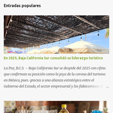
Entradas populares
En 2025, Baja California Sur consolidó su liderazgo turístico
La Paz, B.C.S. – Baja California Sur se despide del 2025 con cifras
que confirman su posición como la joya de la corona del turismo
en México, pues. gracias a una alianza estratégica entre el
Gobierno del Estado, el sector empresarial y los fideicomisos de
promoción, la entidad proyecta un cierre de año marcado por una
ocupación hotelera robusta, una conectividad aérea en ascenso y
una derrama económica sin precedentes. Las proyecciones para
este periodo vacacional son optimistas, con un promedio estatal