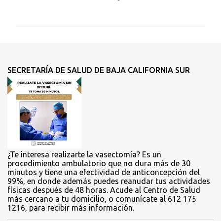
o
m
e
n
t
SECRETARÍA DE SALUD DE BAJA CALIFORNIA SUR
a
r
i
o
s
¿Te interesa realizarte la vasectomía? Es un
procedimiento ambulatorio que no dura más de 30
minutos y tiene una efectividad de anticoncepción del
99%, en donde además puedes reanudar tus actividades
físicas después de 48 horas. Acude al Centro de Salud
más cercano a tu domicilio, o comunícate al 612 175
1216, para recibir más información.