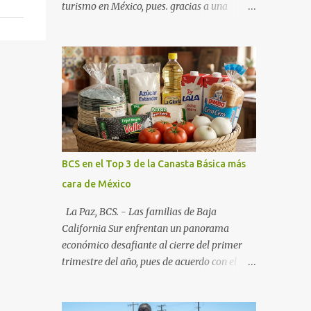
turismo en México, pues. gracias a una
alianza estratégica entre el Gobierno del
Estado, el sector empresarial y los
fideicomisos de promoción, la entidad
proyecta un cierre de año marcado por una
ocupación hotelera robusta, una
conectividad aérea en ascenso y una
derrama económica sin precedentes. Las
proyecciones para este periodo vacacional
son optimistas, con un promedio estatal que
BCS en el Top 3 de la Canasta Básica más
supera el 70% . Sin embargo, la sorpresa del
cara de México
año la ha dado el norte del estado. Comondú
encabeza las expectativas con un
La Paz, BCS. - Las familias de Baja
impresionante 89% de ocupación,
California Sur enfrentan un panorama
impulsado por el interés creciente en el
económico desafiante al cierre del primer
turismo de naturaleza. Le siguen destinos
trimestre del año, pues de acuerdo con el
consolidados y emergentes: Los Cabos: 72%
reporte más reciente del programa "Quién
promedio (esperando picos del 79% en Año
es Quién en los Precios" de la PROFECO ,
Nuevo). La Paz: 66%. Loreto: 58%. Mulegé: