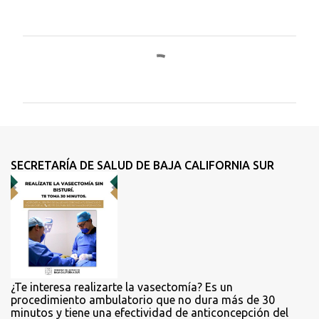
C
o
m
e
n
t
SECRETARÍA DE SALUD DE BAJA CALIFORNIA SUR
a
r
i
o
s
¿Te interesa realizarte la vasectomía? Es un
procedimiento ambulatorio que no dura más de 30
minutos y tiene una efectividad de anticoncepción del