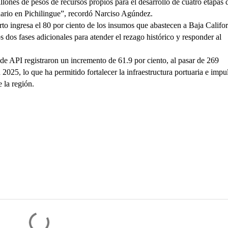
ones de pesos de recursos propios para el desarrollo de cuatro etapas d
ario en Pichilingue”, recordó Narciso Agúndez.
rto ingresa el 80 por ciento de los insumos que abastecen a Baja Califor
 dos fases adicionales para atender el rezago histórico y responder al 
de API registraron un incremento de 61.9 por ciento, al pasar de 269 
025, lo que ha permitido fortalecer la infraestructura portuaria e impul
 la región.