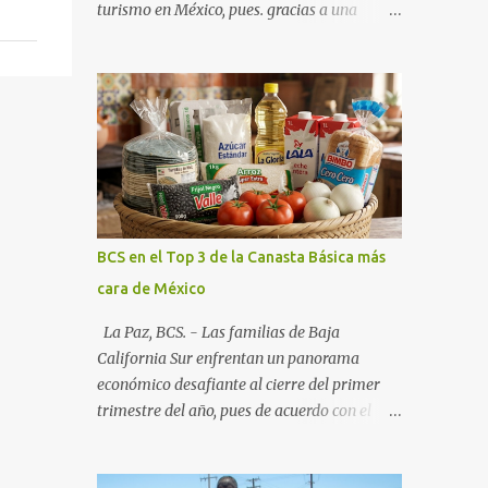
turismo en México, pues. gracias a una
alianza estratégica entre el Gobierno del
Estado, el sector empresarial y los
fideicomisos de promoción, la entidad
proyecta un cierre de año marcado por una
ocupación hotelera robusta, una
conectividad aérea en ascenso y una
derrama económica sin precedentes. Las
proyecciones para este periodo vacacional
son optimistas, con un promedio estatal que
BCS en el Top 3 de la Canasta Básica más
supera el 70% . Sin embargo, la sorpresa del
cara de México
año la ha dado el norte del estado. Comondú
encabeza las expectativas con un
La Paz, BCS. - Las familias de Baja
impresionante 89% de ocupación,
California Sur enfrentan un panorama
impulsado por el interés creciente en el
económico desafiante al cierre del primer
turismo de naturaleza. Le siguen destinos
trimestre del año, pues de acuerdo con el
consolidados y emergentes: Los Cabos: 72%
reporte más reciente del programa "Quién
promedio (esperando picos del 79% en Año
es Quién en los Precios" de la PROFECO ,
Nuevo). La Paz: 66%. Loreto: 58%. Mulegé: