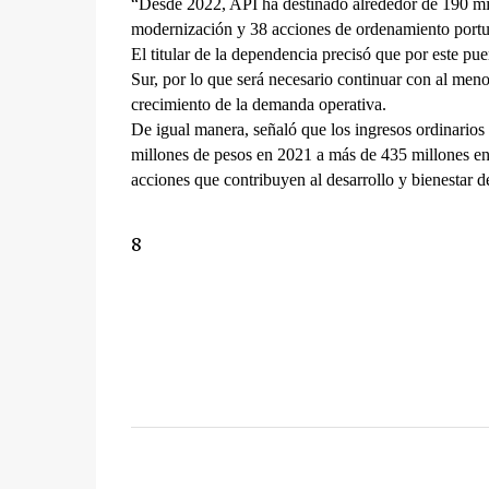
“Desde 2022, API ha destinado alrededor de 190 mill
modernización y 38 acciones de ordenamiento portu
El titular de la dependencia precisó que por este pue
Sur, por lo que será necesario continuar con al menos
crecimiento de la demanda operativa.
De igual manera, señaló que los ingresos ordinarios 
millones de pesos en 2021 a más de 435 millones en 2
acciones que contribuyen al desarrollo y bienestar de
8
C