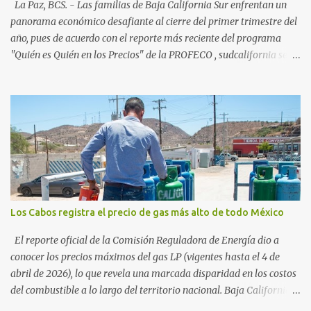
54%. "Estamos viendo un fenómeno de diversificación. Ya no solo
La Paz, BCS. - Las familias de Baja California Sur enfrentan un
vienen por el lujo de Los Cabos, sino por la aut...
panorama económico desafiante al cierre del primer trimestre del
año, pues de acuerdo con el reporte más reciente del programa
"Quién es Quién en los Precios" de la PROFECO , sudcalifornia se
consolidó como la tercera entidad con el costo de vida más elevado
en cuanto a productos de primera necesidad a nivel nacional. Los
datos correspondientes al cierre de marzo y la primera semana de
abril revelan que adquirir el paquete de los 24 productos
esenciales alcanzó un precio de 942.50 pesos en la ciudad de La Paz
. Este monto fue detectado específicamente en el establecimiento
Bodega Aurrera ubicado en el fraccionamiento Camino Real,
superando la barrera de los 910 pesos establecida como meta por
el gobierno federal en el Paquete Contra la Inflación y la Carestía
Los Cabos registra el precio de gas más alto de todo México
(PACIC). Dentro del análisis por zonas geográficas, la entidad se
ubica en la región Centro-Norte , que comparte con estados como
El reporte oficial de la Comisión Reguladora de Energía dio a
Aguascaliente...
conocer los precios máximos del gas LP (vigentes hasta el 4 de
abril de 2026), lo que revela una marcada disparidad en los costos
del combustible a lo largo del territorio nacional. Baja California
Sur registra las tarifas más elevadas del país, contrastando