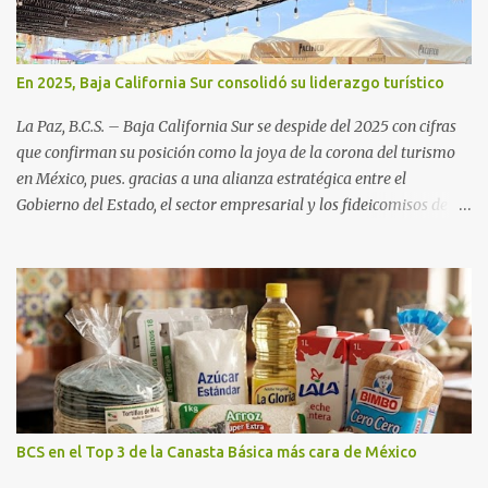
En 2025, Baja California Sur consolidó su liderazgo turístico
La Paz, B.C.S. – Baja California Sur se despide del 2025 con cifras
que confirman su posición como la joya de la corona del turismo
en México, pues. gracias a una alianza estratégica entre el
Gobierno del Estado, el sector empresarial y los fideicomisos de
promoción, la entidad proyecta un cierre de año marcado por una
ocupación hotelera robusta, una conectividad aérea en ascenso y
una derrama económica sin precedentes. Las proyecciones para
este periodo vacacional son optimistas, con un promedio estatal
que supera el 70% . Sin embargo, la sorpresa del año la ha dado el
norte del estado. Comondú encabeza las expectativas con un
impresionante 89% de ocupación, impulsado por el interés
creciente en el turismo de naturaleza. Le siguen destinos
consolidados y emergentes: Los Cabos: 72% promedio (esperando
BCS en el Top 3 de la Canasta Básica más cara de México
picos del 79% en Año Nuevo). La Paz: 66%. Loreto: 58%. Mulegé: