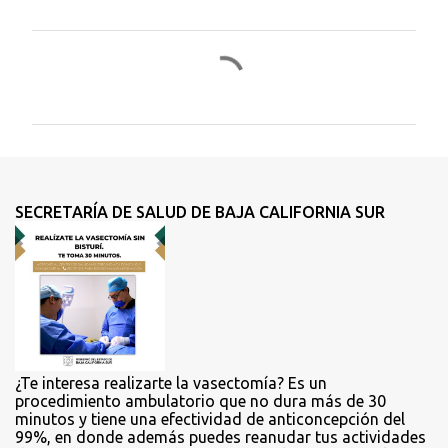
C
o
m
e
n
t
SECRETARÍA DE SALUD DE BAJA CALIFORNIA SUR
a
r
i
o
s
¿Te interesa realizarte la vasectomía? Es un
procedimiento ambulatorio que no dura más de 30
minutos y tiene una efectividad de anticoncepción del
99%, en donde además puedes reanudar tus actividades