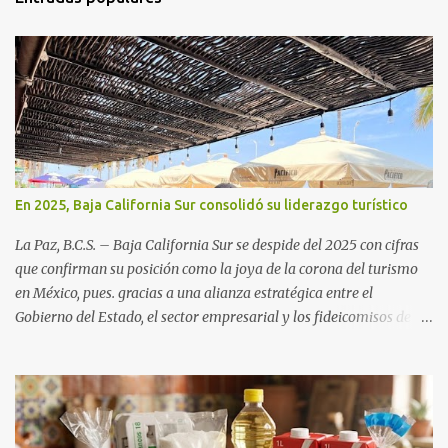
En 2025, Baja California Sur consolidó su liderazgo turístico
La Paz, B.C.S. – Baja California Sur se despide del 2025 con cifras
que confirman su posición como la joya de la corona del turismo
en México, pues. gracias a una alianza estratégica entre el
Gobierno del Estado, el sector empresarial y los fideicomisos de
promoción, la entidad proyecta un cierre de año marcado por una
ocupación hotelera robusta, una conectividad aérea en ascenso y
una derrama económica sin precedentes. Las proyecciones para
este periodo vacacional son optimistas, con un promedio estatal
que supera el 70% . Sin embargo, la sorpresa del año la ha dado el