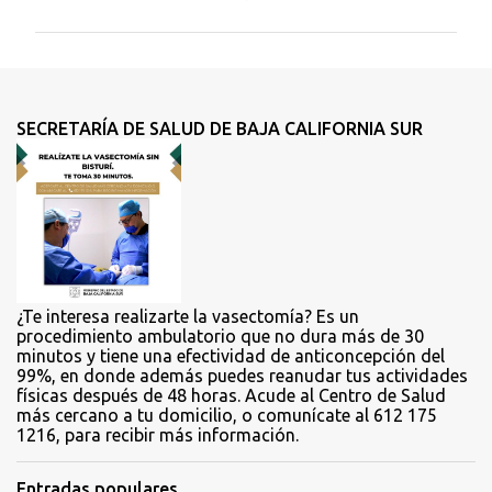
m
e
n
t
SECRETARÍA DE SALUD DE BAJA CALIFORNIA SUR
a
r
i
o
s
¿Te interesa realizarte la vasectomía? Es un
procedimiento ambulatorio que no dura más de 30
minutos y tiene una efectividad de anticoncepción del
99%, en donde además puedes reanudar tus actividades
físicas después de 48 horas. Acude al Centro de Salud
más cercano a tu domicilio, o comunícate al 612 175
1216, para recibir más información.
Entradas populares