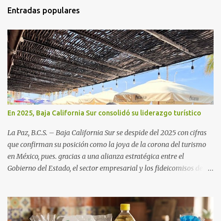
Entradas populares
En 2025, Baja California Sur consolidó su liderazgo turístico
La Paz, B.C.S. – Baja California Sur se despide del 2025 con cifras
que confirman su posición como la joya de la corona del turismo
en México, pues. gracias a una alianza estratégica entre el
Gobierno del Estado, el sector empresarial y los fideicomisos de
promoción, la entidad proyecta un cierre de año marcado por una
ocupación hotelera robusta, una conectividad aérea en ascenso y
una derrama económica sin precedentes. Las proyecciones para
este periodo vacacional son optimistas, con un promedio estatal