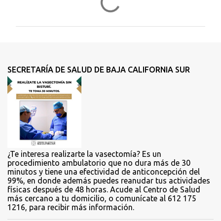
o
m
e
n
t
SECRETARÍA DE SALUD DE BAJA CALIFORNIA SUR
a
r
i
o
s
¿Te interesa realizarte la vasectomía? Es un
procedimiento ambulatorio que no dura más de 30
minutos y tiene una efectividad de anticoncepción del
99%, en donde además puedes reanudar tus actividades
físicas después de 48 horas. Acude al Centro de Salud
más cercano a tu domicilio, o comunícate al 612 175
1216, para recibir más información.