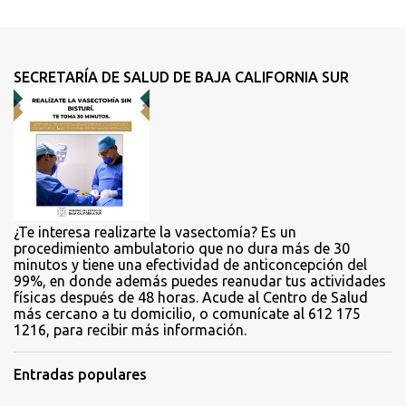
e
n
t
SECRETARÍA DE SALUD DE BAJA CALIFORNIA SUR
a
r
i
o
s
¿Te interesa realizarte la vasectomía? Es un
procedimiento ambulatorio que no dura más de 30
minutos y tiene una efectividad de anticoncepción del
99%, en donde además puedes reanudar tus actividades
físicas después de 48 horas. Acude al Centro de Salud
más cercano a tu domicilio, o comunícate al 612 175
1216, para recibir más información.
Entradas populares