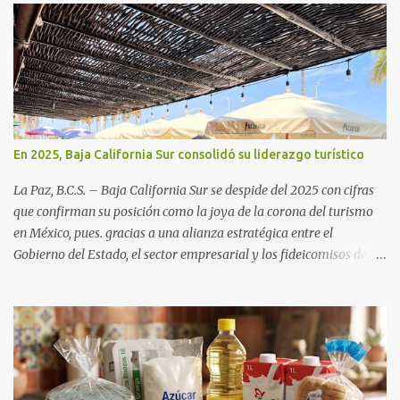
En 2025, Baja California Sur consolidó su liderazgo turístico
La Paz, B.C.S. – Baja California Sur se despide del 2025 con cifras
que confirman su posición como la joya de la corona del turismo
en México, pues. gracias a una alianza estratégica entre el
Gobierno del Estado, el sector empresarial y los fideicomisos de
promoción, la entidad proyecta un cierre de año marcado por una
ocupación hotelera robusta, una conectividad aérea en ascenso y
una derrama económica sin precedentes. Las proyecciones para
este periodo vacacional son optimistas, con un promedio estatal
que supera el 70% . Sin embargo, la sorpresa del año la ha dado el
norte del estado. Comondú encabeza las expectativas con un