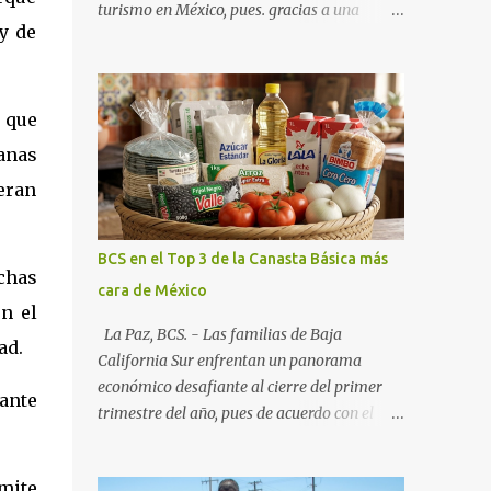
turismo en México, pues. gracias a una
y de
alianza estratégica entre el Gobierno del
Estado, el sector empresarial y los
fideicomisos de promoción, la entidad
proyecta un cierre de año marcado por una
 que
ocupación hotelera robusta, una
anas
conectividad aérea en ascenso y una
peran
derrama económica sin precedentes. Las
proyecciones para este periodo vacacional
son optimistas, con un promedio estatal que
BCS en el Top 3 de la Canasta Básica más
supera el 70% . Sin embargo, la sorpresa del
chas
cara de México
año la ha dado el norte del estado. Comondú
n el
encabeza las expectativas con un
La Paz, BCS. - Las familias de Baja
ad.
impresionante 89% de ocupación,
California Sur enfrentan un panorama
impulsado por el interés creciente en el
económico desafiante al cierre del primer
tante
turismo de naturaleza. Le siguen destinos
trimestre del año, pues de acuerdo con el
consolidados y emergentes: Los Cabos: 72%
reporte más reciente del programa "Quién
promedio (esperando picos del 79% en Año
es Quién en los Precios" de la PROFECO ,
Nuevo). La Paz: 66%. Loreto: 58%. Mulegé:
mite