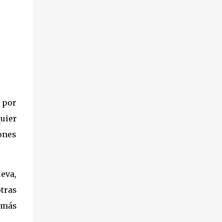
con el tabulador de la dependencia federal,
el municipio de Los Cabos, se ha convertido
oficialmente en la zona con el costo de vida
más alto respecto al suministro de energía
doméstica, ya que los consumidores deben
pagar actualmente 22.50 pesos por cada
kilogramo de gas y 12.23 pesos por litro en el
caso de tanques estacionarios. Esta cifra
a por
sitúa a la zona turística por encima de
cualquier otra demarcación, reflejando los
uier
retos logísticos y de transporte que
iones
impactan directamente en el bolsillo de los
residentes locales. En el extremo opuesto de
la balanza comercial, el...
eva,
tras
 más