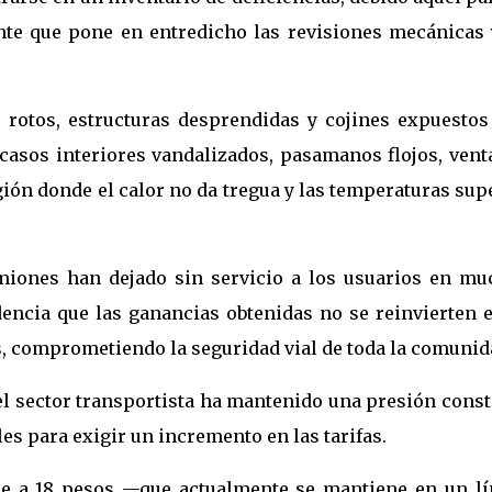
nte que pone en entredicho las revisiones mecánicas 
 rotos, estructuras desprendidas y cojines expuestos
 casos interiores vandalizados, pasamanos flojos, vent
egión donde el calor no da tregua y las temperaturas su
miones han dejado sin servicio a los usuarios en mu
encia que las ganancias obtenidas no se reinvierten e
 comprometiendo la seguridad vial de toda la comunid
 el sector transportista ha mantenido una presión cons
es para exigir un incremento en las tarifas.
aje a 18 pesos —que actualmente se mantiene en un lí