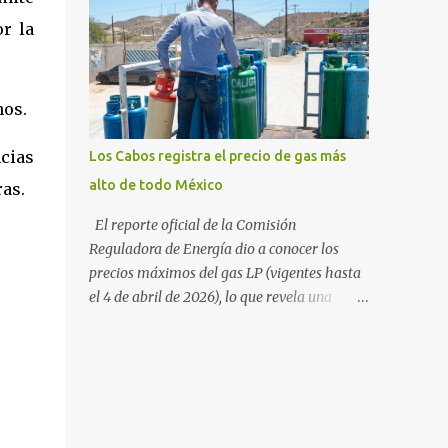
sudcalifornia se consolidó como la tercera
54%. "Estamos viendo un fenómeno de
entidad con el costo de vida más elevado en
or la
diversificación. Ya no solo vienen por el lujo
cuanto a productos de primera necesidad a
de Los Cabos, sino por la aut...
nivel nacional. Los datos correspondientes al
cierre de marzo y la primera semana de
nos.
abril revelan que adquirir el paquete de los
24 productos esenciales alcanzó un precio de
ncias
Los Cabos registra el precio de gas más
942.50 pesos en la ciudad de La Paz . Este
alto de todo México
ras.
monto fue detectado específicamente en el
establecimiento Bodega Aurrera ubicado en
El reporte oficial de la Comisión
el fraccionamiento Camino Real, superando
Reguladora de Energía dio a conocer los
la barrera de los 910 pesos establecida como
precios máximos del gas LP (vigentes hasta
meta por el gobierno federal en el Paquete
el 4 de abril de 2026), lo que revela una
Contra la Inflación y la Carestía (PACIC).
marcada disparidad en los costos del
Dentro del análisis por zonas geográficas, la
combustible a lo largo del territorio
entidad se ubica en la región Centro-Norte ,
nacional. Baja California Sur registra las
que comparte con estados como
tarifas más elevadas del país, contrastando
Aguascaliente...
drásticamente con los precios reportados en
el norte y sur de la República. De acuerdo