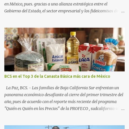
en México, pues. gracias a una alianza estratégica entre el
Gobierno del Estado, el sector empresarial y los fideicomisos de
promoción, la entidad proyecta un cierre de año marcado por una
ocupación hotelera robusta, una conectividad aérea en ascenso y
una derrama económica sin precedentes. Las proyecciones para
este periodo vacacional son optimistas, con un promedio estatal
que supera el 70% . Sin embargo, la sorpresa del año la ha dado el
norte del estado. Comondú encabeza las expectativas con un
impresionante 89% de ocupación, impulsado por el interés
creciente en el turismo de naturaleza. Le siguen destinos
consolidados y emergentes: Los Cabos: 72% promedio (esperando
BCS en el Top 3 de la Canasta Básica más cara de México
picos del 79% en Año Nuevo). La Paz: 66%. Loreto: 58%. Mulegé:
54%. "Estamos viendo un fenómeno de diversificación. Ya no solo
La Paz, BCS. - Las familias de Baja California Sur enfrentan un
vienen por el lujo de Los Cabos, sino por la aut...
panorama económico desafiante al cierre del primer trimestre del
año, pues de acuerdo con el reporte más reciente del programa
"Quién es Quién en los Precios" de la PROFECO , sudcalifornia se
consolidó como la tercera entidad con el costo de vida más elevado
en cuanto a productos de primera necesidad a nivel nacional. Los