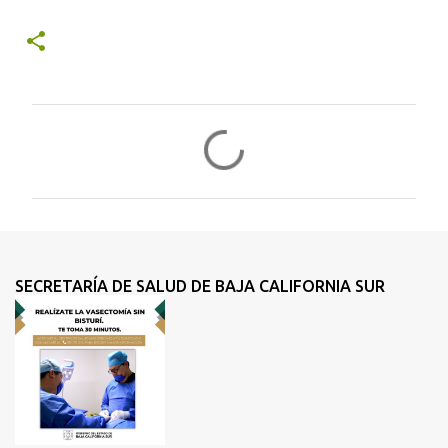
C
o
m
e
n
t
SECRETARÍA DE SALUD DE BAJA CALIFORNIA SUR
a
r
i
o
s