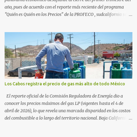
año, pues de acuerdo con el reporte más reciente del programa
"Quién es Quién en los Precios" de la PROFECO , sudcalifornia se
consolidó como la tercera entidad con el costo de vida más elevado
en cuanto a productos de primera necesidad a nivel nacional. Los
datos correspondientes al cierre de marzo y la primera semana de
abril revelan que adquirir el paquete de los 24 productos
esenciales alcanzó un precio de 942.50 pesos en la ciudad de La Paz
. Este monto fue detectado específicamente en el establecimiento
Bodega Aurrera ubicado en el fraccionamiento Camino Real,
superando la barrera de los 910 pesos establecida como meta por
el gobierno federal en el Paquete Contra la Inflación y la Carestía
Los Cabos registra el precio de gas más alto de todo México
(PACIC). Dentro del análisis por zonas geográficas, la entidad se
ubica en la región Centro-Norte , que comparte con estados como
El reporte oficial de la Comisión Reguladora de Energía dio a
Aguascaliente...
conocer los precios máximos del gas LP (vigentes hasta el 4 de
abril de 2026), lo que revela una marcada disparidad en los costos
del combustible a lo largo del territorio nacional. Baja California
Sur registra las tarifas más elevadas del país, contrastando
drásticamente con los precios reportados en el norte y sur de la