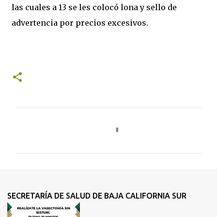
las cuales a 13 se les colocó lona y sello de
advertencia por precios excesivos.
C
o
m
e
n
t
SECRETARÍA DE SALUD DE BAJA CALIFORNIA SUR
a