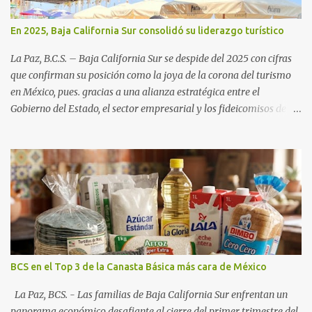
En 2025, Baja California Sur consolidó su liderazgo turístico
La Paz, B.C.S. – Baja California Sur se despide del 2025 con cifras
que confirman su posición como la joya de la corona del turismo
en México, pues. gracias a una alianza estratégica entre el
Gobierno del Estado, el sector empresarial y los fideicomisos de
promoción, la entidad proyecta un cierre de año marcado por una
ocupación hotelera robusta, una conectividad aérea en ascenso y
una derrama económica sin precedentes. Las proyecciones para
este periodo vacacional son optimistas, con un promedio estatal
que supera el 70% . Sin embargo, la sorpresa del año la ha dado el
norte del estado. Comondú encabeza las expectativas con un
impresionante 89% de ocupación, impulsado por el interés
creciente en el turismo de naturaleza. Le siguen destinos
consolidados y emergentes: Los Cabos: 72% promedio (esperando
BCS en el Top 3 de la Canasta Básica más cara de México
picos del 79% en Año Nuevo). La Paz: 66%. Loreto: 58%. Mulegé:
54%. "Estamos viendo un fenómeno de diversificación. Ya no solo
La Paz, BCS. - Las familias de Baja California Sur enfrentan un
vienen por el lujo de Los Cabos, sino por la aut...
panorama económico desafiante al cierre del primer trimestre del