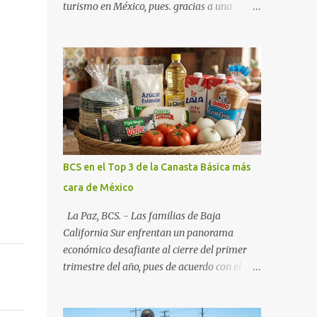
turismo en México, pues. gracias a una
alianza estratégica entre el Gobierno del
Estado, el sector empresarial y los
fideicomisos de promoción, la entidad
proyecta un cierre de año marcado por una
ocupación hotelera robusta, una
conectividad aérea en ascenso y una
derrama económica sin precedentes. Las
proyecciones para este periodo vacacional
son optimistas, con un promedio estatal que
BCS en el Top 3 de la Canasta Básica más
supera el 70% . Sin embargo, la sorpresa del
cara de México
año la ha dado el norte del estado. Comondú
encabeza las expectativas con un
La Paz, BCS. - Las familias de Baja
impresionante 89% de ocupación,
California Sur enfrentan un panorama
impulsado por el interés creciente en el
económico desafiante al cierre del primer
turismo de naturaleza. Le siguen destinos
trimestre del año, pues de acuerdo con el
consolidados y emergentes: Los Cabos: 72%
reporte más reciente del programa "Quién
promedio (esperando picos del 79% en Año
es Quién en los Precios" de la PROFECO ,
Nuevo). La Paz: 66%. Loreto: 58%. Mulegé: