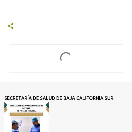
C
o
m
e
n
t
SECRETARÍA DE SALUD DE BAJA CALIFORNIA SUR
a
r
i
o