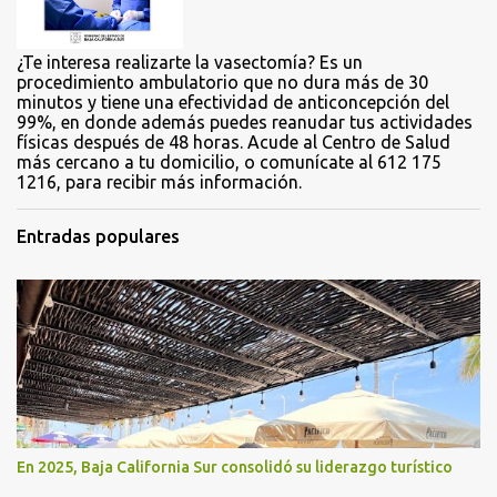
s
¿Te interesa realizarte la vasectomía? Es un
procedimiento ambulatorio que no dura más de 30
minutos y tiene una efectividad de anticoncepción del
99%, en donde además puedes reanudar tus actividades
físicas después de 48 horas. Acude al Centro de Salud
más cercano a tu domicilio, o comunícate al 612 175
1216, para recibir más información.
Entradas populares
En 2025, Baja California Sur consolidó su liderazgo turístico