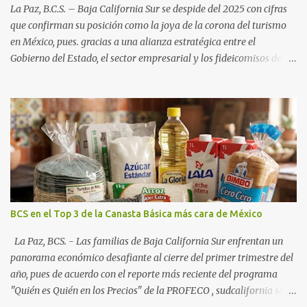
La Paz, B.C.S. – Baja California Sur se despide del 2025 con cifras
que confirman su posición como la joya de la corona del turismo
en México, pues. gracias a una alianza estratégica entre el
Gobierno del Estado, el sector empresarial y los fideicomisos de
promoción, la entidad proyecta un cierre de año marcado por una
ocupación hotelera robusta, una conectividad aérea en ascenso y
una derrama económica sin precedentes. Las proyecciones para
este periodo vacacional son optimistas, con un promedio estatal
que supera el 70% . Sin embargo, la sorpresa del año la ha dado el
norte del estado. Comondú encabeza las expectativas con un
impresionante 89% de ocupación, impulsado por el interés
creciente en el turismo de naturaleza. Le siguen destinos
consolidados y emergentes: Los Cabos: 72% promedio (esperando
BCS en el Top 3 de la Canasta Básica más cara de México
picos del 79% en Año Nuevo). La Paz: 66%. Loreto: 58%. Mulegé:
54%. "Estamos viendo un fenómeno de diversificación. Ya no solo
La Paz, BCS. - Las familias de Baja California Sur enfrentan un
vienen por el lujo de Los Cabos, sino por la aut...
panorama económico desafiante al cierre del primer trimestre del
año, pues de acuerdo con el reporte más reciente del programa
"Quién es Quién en los Precios" de la PROFECO , sudcalifornia se
consolidó como la tercera entidad con el costo de vida más elevado