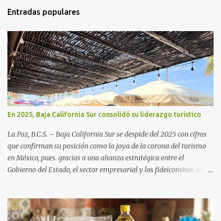
Entradas populares
En 2025, Baja California Sur consolidó su liderazgo turístico
La Paz, B.C.S. – Baja California Sur se despide del 2025 con cifras
que confirman su posición como la joya de la corona del turismo
en México, pues. gracias a una alianza estratégica entre el
Gobierno del Estado, el sector empresarial y los fideicomisos de
promoción, la entidad proyecta un cierre de año marcado por una
ocupación hotelera robusta, una conectividad aérea en ascenso y
una derrama económica sin precedentes. Las proyecciones para
este periodo vacacional son optimistas, con un promedio estatal