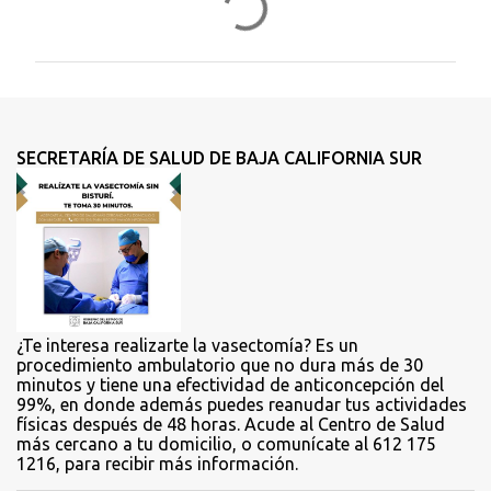
o
m
e
n
t
SECRETARÍA DE SALUD DE BAJA CALIFORNIA SUR
a
r
i
o
s
¿Te interesa realizarte la vasectomía? Es un
procedimiento ambulatorio que no dura más de 30
minutos y tiene una efectividad de anticoncepción del
99%, en donde además puedes reanudar tus actividades
físicas después de 48 horas. Acude al Centro de Salud
más cercano a tu domicilio, o comunícate al 612 175
1216, para recibir más información.