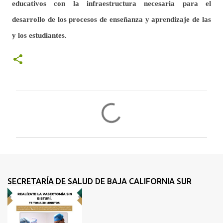
educativos con la infraestructura necesaria para el
desarrollo de los procesos de enseñanza y aprendizaje de las
y los estudiantes.
C
o
m
e
n
t
SECRETARÍA DE SALUD DE BAJA CALIFORNIA SUR
a
r
i