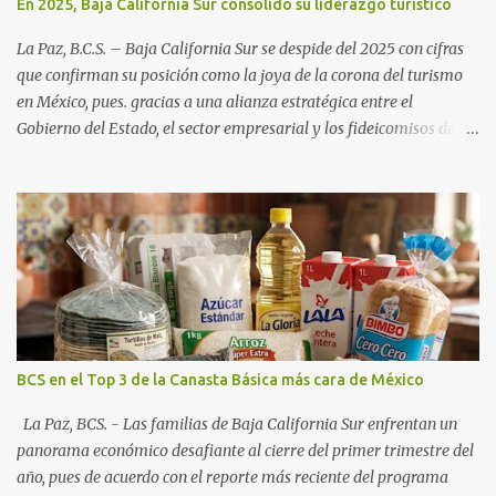
En 2025, Baja California Sur consolidó su liderazgo turístico
La Paz, B.C.S. – Baja California Sur se despide del 2025 con cifras
que confirman su posición como la joya de la corona del turismo
en México, pues. gracias a una alianza estratégica entre el
Gobierno del Estado, el sector empresarial y los fideicomisos de
promoción, la entidad proyecta un cierre de año marcado por una
ocupación hotelera robusta, una conectividad aérea en ascenso y
una derrama económica sin precedentes. Las proyecciones para
este periodo vacacional son optimistas, con un promedio estatal
que supera el 70% . Sin embargo, la sorpresa del año la ha dado el
norte del estado. Comondú encabeza las expectativas con un
impresionante 89% de ocupación, impulsado por el interés
creciente en el turismo de naturaleza. Le siguen destinos
consolidados y emergentes: Los Cabos: 72% promedio (esperando
BCS en el Top 3 de la Canasta Básica más cara de México
picos del 79% en Año Nuevo). La Paz: 66%. Loreto: 58%. Mulegé:
54%. "Estamos viendo un fenómeno de diversificación. Ya no solo
La Paz, BCS. - Las familias de Baja California Sur enfrentan un
vienen por el lujo de Los Cabos, sino por la aut...
panorama económico desafiante al cierre del primer trimestre del
año, pues de acuerdo con el reporte más reciente del programa