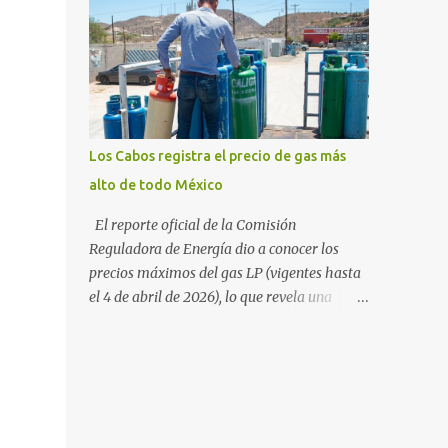
sudcalifornia se consolidó como la tercera
54%. "Estamos viendo un fenómeno de
entidad con el costo de vida más elevado en
diversificación. Ya no solo vienen por el lujo
cuanto a productos de primera necesidad a
de Los Cabos, sino por la aut...
nivel nacional. Los datos correspondientes al
cierre de marzo y la primera semana de
abril revelan que adquirir el paquete de los
24 productos esenciales alcanzó un precio de
Los Cabos registra el precio de gas más
942.50 pesos en la ciudad de La Paz . Este
alto de todo México
monto fue detectado específicamente en el
establecimiento Bodega Aurrera ubicado en
El reporte oficial de la Comisión
el fraccionamiento Camino Real, superando
Reguladora de Energía dio a conocer los
la barrera de los 910 pesos establecida como
precios máximos del gas LP (vigentes hasta
meta por el gobierno federal en el Paquete
el 4 de abril de 2026), lo que revela una
Contra la Inflación y la Carestía (PACIC).
marcada disparidad en los costos del
Dentro del análisis por zonas geográficas, la
combustible a lo largo del territorio
entidad se ubica en la región Centro-Norte ,
nacional. Baja California Sur registra las
que comparte con estados como
tarifas más elevadas del país, contrastando
Aguascaliente...
drásticamente con los precios reportados en
el norte y sur de la República. De acuerdo