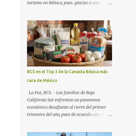
turismo en México, pues. gracias a una
alianza estratégica entre el Gobierno del
Estado, el sector empresarial y los
fideicomisos de promoción, la entidad
proyecta un cierre de año marcado por una
ocupación hotelera robusta, una
conectividad aérea en ascenso y una
derrama económica sin precedentes. Las
proyecciones para este periodo vacacional
son optimistas, con un promedio estatal que
BCS en el Top 3 de la Canasta Básica más
supera el 70% . Sin embargo, la sorpresa del
cara de México
año la ha dado el norte del estado. Comondú
encabeza las expectativas con un
La Paz, BCS. - Las familias de Baja
impresionante 89% de ocupación,
California Sur enfrentan un panorama
impulsado por el interés creciente en el
económico desafiante al cierre del primer
turismo de naturaleza. Le siguen destinos
trimestre del año, pues de acuerdo con el
consolidados y emergentes: Los Cabos: 72%
reporte más reciente del programa "Quién
promedio (esperando picos del 79% en Año
es Quién en los Precios" de la PROFECO ,
Nuevo). La Paz: 66%. Loreto: 58%. Mulegé: