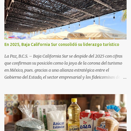
En 2025, Baja California Sur consolidó su liderazgo turístico
La Paz, B.C.S. – Baja California Sur se despide del 2025 con cifras
que confirman su posición como la joya de la corona del turismo
en México, pues. gracias a una alianza estratégica entre el
Gobierno del Estado, el sector empresarial y los fideicomisos de
promoción, la entidad proyecta un cierre de año marcado por una
ocupación hotelera robusta, una conectividad aérea en ascenso y
una derrama económica sin precedentes. Las proyecciones para
este periodo vacacional son optimistas, con un promedio estatal
que supera el 70% . Sin embargo, la sorpresa del año la ha dado el
norte del estado. Comondú encabeza las expectativas con un
impresionante 89% de ocupación, impulsado por el interés