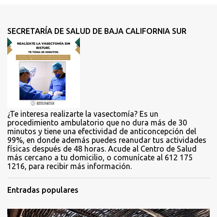
n
t
SECRETARÍA DE SALUD DE BAJA CALIFORNIA SUR
a
r
i
o
s
¿Te interesa realizarte la vasectomía? Es un
procedimiento ambulatorio que no dura más de 30
minutos y tiene una efectividad de anticoncepción del
99%, en donde además puedes reanudar tus actividades
físicas después de 48 horas. Acude al Centro de Salud
más cercano a tu domicilio, o comunícate al 612 175
1216, para recibir más información.
Entradas populares