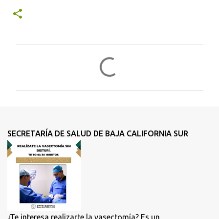
C
o
m
e
n
t
SECRETARÍA DE SALUD DE BAJA CALIFORNIA SUR
a
r
i
o
s
¿Te interesa realizarte la vasectomía? Es un