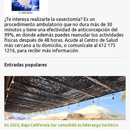
s
¿Te interesa realizarte la vasectomía? Es un
procedimiento ambulatorio que no dura más de 30
minutos y tiene una efectividad de anticoncepción del
99%, en donde además puedes reanudar tus actividades
físicas después de 48 horas. Acude al Centro de Salud
más cercano a tu domicilio, o comunícate al 612 175
1216, para recibir más información.
Entradas populares
En 2025, Baja California Sur consolidó su liderazgo turístico