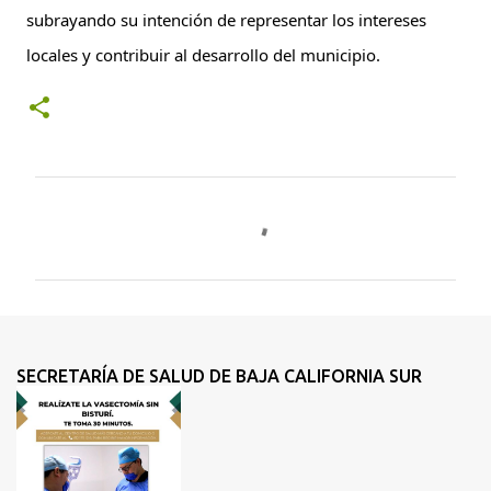
subrayando su intención de representar los intereses 
locales y contribuir al desarrollo del municipio.
C
o
m
e
n
t
SECRETARÍA DE SALUD DE BAJA CALIFORNIA SUR
a
r
i
o