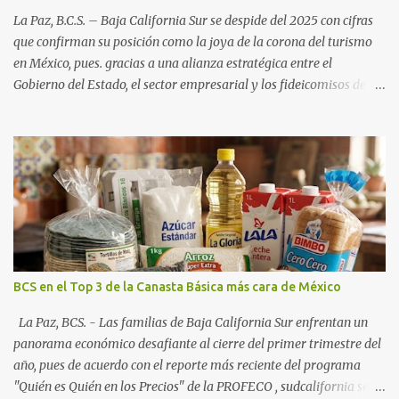
La Paz, B.C.S. – Baja California Sur se despide del 2025 con cifras
que confirman su posición como la joya de la corona del turismo
en México, pues. gracias a una alianza estratégica entre el
Gobierno del Estado, el sector empresarial y los fideicomisos de
promoción, la entidad proyecta un cierre de año marcado por una
ocupación hotelera robusta, una conectividad aérea en ascenso y
una derrama económica sin precedentes. Las proyecciones para
este periodo vacacional son optimistas, con un promedio estatal
que supera el 70% . Sin embargo, la sorpresa del año la ha dado el
norte del estado. Comondú encabeza las expectativas con un
impresionante 89% de ocupación, impulsado por el interés
creciente en el turismo de naturaleza. Le siguen destinos
consolidados y emergentes: Los Cabos: 72% promedio (esperando
BCS en el Top 3 de la Canasta Básica más cara de México
picos del 79% en Año Nuevo). La Paz: 66%. Loreto: 58%. Mulegé:
54%. "Estamos viendo un fenómeno de diversificación. Ya no solo
La Paz, BCS. - Las familias de Baja California Sur enfrentan un
vienen por el lujo de Los Cabos, sino por la aut...
panorama económico desafiante al cierre del primer trimestre del
año, pues de acuerdo con el reporte más reciente del programa
"Quién es Quién en los Precios" de la PROFECO , sudcalifornia se