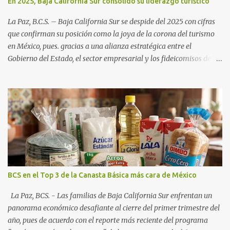
En 2025, Baja California Sur consolidó su liderazgo turístico
La Paz, B.C.S. – Baja California Sur se despide del 2025 con cifras
que confirman su posición como la joya de la corona del turismo
en México, pues. gracias a una alianza estratégica entre el
Gobierno del Estado, el sector empresarial y los fideicomisos de
promoción, la entidad proyecta un cierre de año marcado por una
ocupación hotelera robusta, una conectividad aérea en ascenso y
una derrama económica sin precedentes. Las proyecciones para
este periodo vacacional son optimistas, con un promedio estatal
que supera el 70% . Sin embargo, la sorpresa del año la ha dado el
norte del estado. Comondú encabeza las expectativas con un
impresionante 89% de ocupación, impulsado por el interés
creciente en el turismo de naturaleza. Le siguen destinos
consolidados y emergentes: Los Cabos: 72% promedio (esperando
BCS en el Top 3 de la Canasta Básica más cara de México
picos del 79% en Año Nuevo). La Paz: 66%. Loreto: 58%. Mulegé:
54%. "Estamos viendo un fenómeno de diversificación. Ya no solo
La Paz, BCS. - Las familias de Baja California Sur enfrentan un
vienen por el lujo de Los Cabos, sino por la aut...
panorama económico desafiante al cierre del primer trimestre del
año, pues de acuerdo con el reporte más reciente del programa