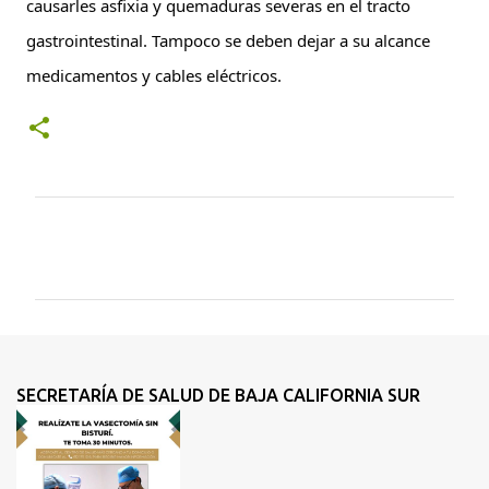
causarles asfixia y quemaduras severas en el tracto 
gastrointestinal. Tampoco se deben dejar a su alcance 
medicamentos y cables eléctricos.
C
o
m
e
n
t
SECRETARÍA DE SALUD DE BAJA CALIFORNIA SUR
a
r
i