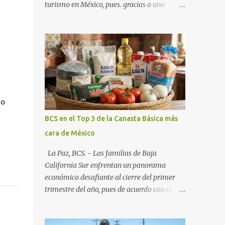
turismo en México, pues. gracias a una
alianza estratégica entre el Gobierno del
Estado, el sector empresarial y los
fideicomisos de promoción, la entidad
proyecta un cierre de año marcado por una
ocupación hotelera robusta, una
conectividad aérea en ascenso y una
derrama económica sin precedentes. Las
 o
proyecciones para este periodo vacacional
son optimistas, con un promedio estatal que
BCS en el Top 3 de la Canasta Básica más
supera el 70% . Sin embargo, la sorpresa del
cara de México
año la ha dado el norte del estado. Comondú
encabeza las expectativas con un
La Paz, BCS. - Las familias de Baja
impresionante 89% de ocupación,
California Sur enfrentan un panorama
impulsado por el interés creciente en el
económico desafiante al cierre del primer
turismo de naturaleza. Le siguen destinos
trimestre del año, pues de acuerdo con el
consolidados y emergentes: Los Cabos: 72%
reporte más reciente del programa "Quién
promedio (esperando picos del 79% en Año
es Quién en los Precios" de la PROFECO ,
Nuevo). La Paz: 66%. Loreto: 58%. Mulegé: