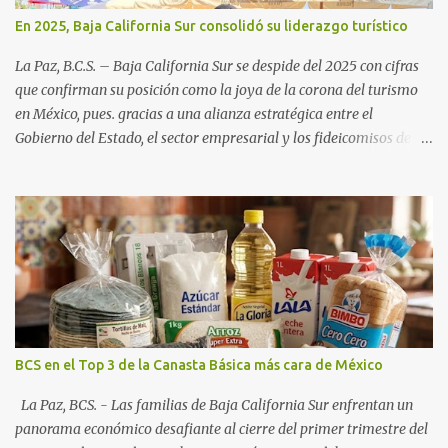
En 2025, Baja California Sur consolidó su liderazgo turístico
La Paz, B.C.S. – Baja California Sur se despide del 2025 con cifras
que confirman su posición como la joya de la corona del turismo
en México, pues. gracias a una alianza estratégica entre el
Gobierno del Estado, el sector empresarial y los fideicomisos de
promoción, la entidad proyecta un cierre de año marcado por una
ocupación hotelera robusta, una conectividad aérea en ascenso y
una derrama económica sin precedentes. Las proyecciones para
este periodo vacacional son optimistas, con un promedio estatal
que supera el 70% . Sin embargo, la sorpresa del año la ha dado el
norte del estado. Comondú encabeza las expectativas con un
impresionante 89% de ocupación, impulsado por el interés
creciente en el turismo de naturaleza. Le siguen destinos
consolidados y emergentes: Los Cabos: 72% promedio (esperando
BCS en el Top 3 de la Canasta Básica más cara de México
picos del 79% en Año Nuevo). La Paz: 66%. Loreto: 58%. Mulegé:
54%. "Estamos viendo un fenómeno de diversificación. Ya no solo
La Paz, BCS. - Las familias de Baja California Sur enfrentan un
vienen por el lujo de Los Cabos, sino por la aut...
panorama económico desafiante al cierre del primer trimestre del