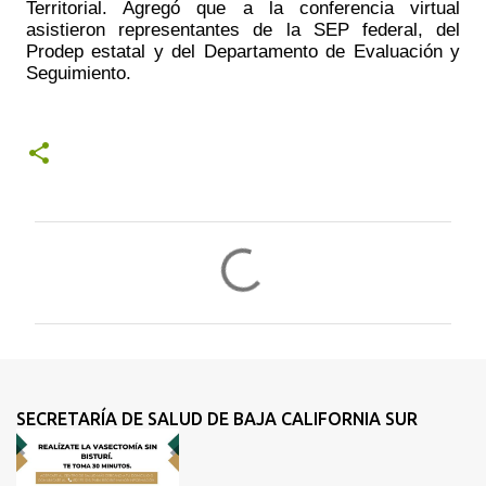
Territorial. Agregó que a la conferencia virtual 
asistieron representantes de la SEP federal, del 
Prodep estatal y del Departamento de Evaluación y 
Seguimiento.
C
o
m
e
n
t
SECRETARÍA DE SALUD DE BAJA CALIFORNIA SUR
a
r