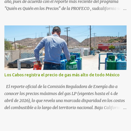
año, pues de acuerdo con el reporte más reciente del programa
"Quién es Quién en los Precios" de la PROFECO , sudcalifornia se
consolidó como la tercera entidad con el costo de vida más elevado
en cuanto a productos de primera necesidad a nivel nacional. Los
datos correspondientes al cierre de marzo y la primera semana de
abril revelan que adquirir el paquete de los 24 productos
esenciales alcanzó un precio de 942.50 pesos en la ciudad de La Paz
. Este monto fue detectado específicamente en el establecimiento
Bodega Aurrera ubicado en el fraccionamiento Camino Real,
superando la barrera de los 910 pesos establecida como meta por
el gobierno federal en el Paquete Contra la Inflación y la Carestía
Los Cabos registra el precio de gas más alto de todo México
(PACIC). Dentro del análisis por zonas geográficas, la entidad se
ubica en la región Centro-Norte , que comparte con estados como
El reporte oficial de la Comisión Reguladora de Energía dio a
Aguascaliente...
conocer los precios máximos del gas LP (vigentes hasta el 4 de
abril de 2026), lo que revela una marcada disparidad en los costos
del combustible a lo largo del territorio nacional. Baja California
Sur registra las tarifas más elevadas del país, contrastando
drásticamente con los precios reportados en el norte y sur de la
República. De acuerdo con el tabulador de la dependencia federal,