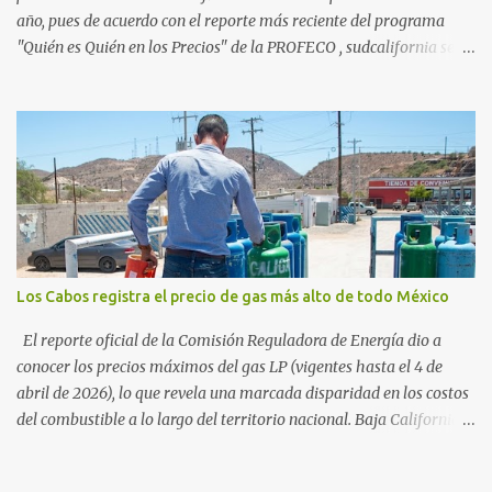
año, pues de acuerdo con el reporte más reciente del programa
"Quién es Quién en los Precios" de la PROFECO , sudcalifornia se
consolidó como la tercera entidad con el costo de vida más elevado
en cuanto a productos de primera necesidad a nivel nacional. Los
datos correspondientes al cierre de marzo y la primera semana de
abril revelan que adquirir el paquete de los 24 productos
esenciales alcanzó un precio de 942.50 pesos en la ciudad de La Paz
. Este monto fue detectado específicamente en el establecimiento
Bodega Aurrera ubicado en el fraccionamiento Camino Real,
superando la barrera de los 910 pesos establecida como meta por
el gobierno federal en el Paquete Contra la Inflación y la Carestía
Los Cabos registra el precio de gas más alto de todo México
(PACIC). Dentro del análisis por zonas geográficas, la entidad se
ubica en la región Centro-Norte , que comparte con estados como
El reporte oficial de la Comisión Reguladora de Energía dio a
Aguascaliente...
conocer los precios máximos del gas LP (vigentes hasta el 4 de
abril de 2026), lo que revela una marcada disparidad en los costos
del combustible a lo largo del territorio nacional. Baja California
Sur registra las tarifas más elevadas del país, contrastando
drásticamente con los precios reportados en el norte y sur de la