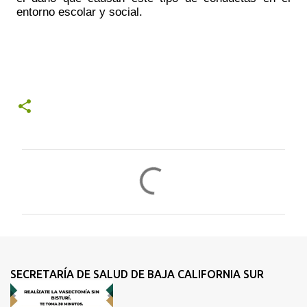
entorno escolar y social.
C
o
m
e
n
t
SECRETARÍA DE SALUD DE BAJA CALIFORNIA SUR
a
r