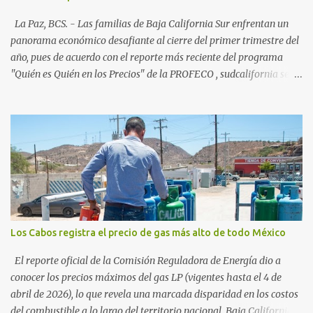
picos del 79% en Año Nuevo). La Paz: 66%. Loreto: 58%. Mulegé:
54%. "Estamos viendo un fenómeno de diversificación. Ya no solo
La Paz, BCS. - Las familias de Baja California Sur enfrentan un
vienen por el lujo de Los Cabos, sino por la aut...
panorama económico desafiante al cierre del primer trimestre del
año, pues de acuerdo con el reporte más reciente del programa
"Quién es Quién en los Precios" de la PROFECO , sudcalifornia se
consolidó como la tercera entidad con el costo de vida más elevado
en cuanto a productos de primera necesidad a nivel nacional. Los
datos correspondientes al cierre de marzo y la primera semana de
abril revelan que adquirir el paquete de los 24 productos
esenciales alcanzó un precio de 942.50 pesos en la ciudad de La Paz
. Este monto fue detectado específicamente en el establecimiento
Bodega Aurrera ubicado en el fraccionamiento Camino Real,
superando la barrera de los 910 pesos establecida como meta por
el gobierno federal en el Paquete Contra la Inflación y la Carestía
Los Cabos registra el precio de gas más alto de todo México
(PACIC). Dentro del análisis por zonas geográficas, la entidad se
ubica en la región Centro-Norte , que comparte con estados como
El reporte oficial de la Comisión Reguladora de Energía dio a
Aguascaliente...
conocer los precios máximos del gas LP (vigentes hasta el 4 de
abril de 2026), lo que revela una marcada disparidad en los costos
del combustible a lo largo del territorio nacional. Baja California