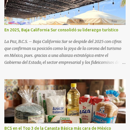
En 2025, Baja California Sur consolidó su liderazgo turístico
La Paz, B.C.S. – Baja California Sur se despide del 2025 con cifras
que confirman su posición como la joya de la corona del turismo
en México, pues. gracias a una alianza estratégica entre el
Gobierno del Estado, el sector empresarial y los fideicomisos de
promoción, la entidad proyecta un cierre de año marcado por una
ocupación hotelera robusta, una conectividad aérea en ascenso y
una derrama económica sin precedentes. Las proyecciones para
este periodo vacacional son optimistas, con un promedio estatal
que supera el 70% . Sin embargo, la sorpresa del año la ha dado el
norte del estado. Comondú encabeza las expectativas con un
impresionante 89% de ocupación, impulsado por el interés
creciente en el turismo de naturaleza. Le siguen destinos
consolidados y emergentes: Los Cabos: 72% promedio (esperando
BCS en el Top 3 de la Canasta Básica más cara de México