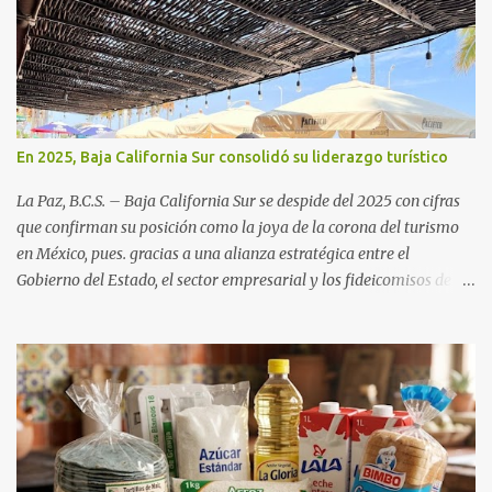
En 2025, Baja California Sur consolidó su liderazgo turístico
La Paz, B.C.S. – Baja California Sur se despide del 2025 con cifras
que confirman su posición como la joya de la corona del turismo
en México, pues. gracias a una alianza estratégica entre el
Gobierno del Estado, el sector empresarial y los fideicomisos de
promoción, la entidad proyecta un cierre de año marcado por una
ocupación hotelera robusta, una conectividad aérea en ascenso y
una derrama económica sin precedentes. Las proyecciones para
este periodo vacacional son optimistas, con un promedio estatal
que supera el 70% . Sin embargo, la sorpresa del año la ha dado el
norte del estado. Comondú encabeza las expectativas con un
impresionante 89% de ocupación, impulsado por el interés
creciente en el turismo de naturaleza. Le siguen destinos