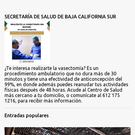
n
t
SECRETARÍA DE SALUD DE BAJA CALIFORNIA SUR
a
r
i
o
s
¿Te interesa realizarte la vasectomía? Es un
procedimiento ambulatorio que no dura más de 30
minutos y tiene una efectividad de anticoncepción del
99%, en donde además puedes reanudar tus actividades
físicas después de 48 horas. Acude al Centro de Salud
más cercano a tu domicilio, o comunícate al 612 175
1216, para recibir más información.
Entradas populares