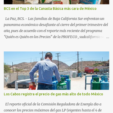
consolidados y emergentes: Los Cabos: 72% promedio (esperando
BCS en el Top 3 de la Canasta Básica más cara de México
picos del 79% en Año Nuevo). La Paz: 66%. Loreto: 58%. Mulegé:
54%. "Estamos viendo un fenómeno de diversificación. Ya no solo
La Paz, BCS. - Las familias de Baja California Sur enfrentan un
vienen por el lujo de Los Cabos, sino por la aut...
panorama económico desafiante al cierre del primer trimestre del
año, pues de acuerdo con el reporte más reciente del programa
"Quién es Quién en los Precios" de la PROFECO , sudcalifornia se
consolidó como la tercera entidad con el costo de vida más elevado
en cuanto a productos de primera necesidad a nivel nacional. Los
datos correspondientes al cierre de marzo y la primera semana de
abril revelan que adquirir el paquete de los 24 productos
esenciales alcanzó un precio de 942.50 pesos en la ciudad de La Paz
. Este monto fue detectado específicamente en el establecimiento
Bodega Aurrera ubicado en el fraccionamiento Camino Real,
superando la barrera de los 910 pesos establecida como meta por
el gobierno federal en el Paquete Contra la Inflación y la Carestía
Los Cabos registra el precio de gas más alto de todo México
(PACIC). Dentro del análisis por zonas geográficas, la entidad se
ubica en la región Centro-Norte , que comparte con estados como
El reporte oficial de la Comisión Reguladora de Energía dio a
Aguascaliente...
conocer los precios máximos del gas LP (vigentes hasta el 4 de