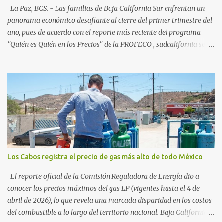
54%. "Estamos viendo un fenómeno de diversificación. Ya no solo
La Paz, BCS. - Las familias de Baja California Sur enfrentan un
vienen por el lujo de Los Cabos, sino por la aut...
panorama económico desafiante al cierre del primer trimestre del
año, pues de acuerdo con el reporte más reciente del programa
"Quién es Quién en los Precios" de la PROFECO , sudcalifornia se
consolidó como la tercera entidad con el costo de vida más elevado
en cuanto a productos de primera necesidad a nivel nacional. Los
datos correspondientes al cierre de marzo y la primera semana de
abril revelan que adquirir el paquete de los 24 productos
esenciales alcanzó un precio de 942.50 pesos en la ciudad de La Paz
. Este monto fue detectado específicamente en el establecimiento
Bodega Aurrera ubicado en el fraccionamiento Camino Real,
superando la barrera de los 910 pesos establecida como meta por
el gobierno federal en el Paquete Contra la Inflación y la Carestía
Los Cabos registra el precio de gas más alto de todo México
(PACIC). Dentro del análisis por zonas geográficas, la entidad se
ubica en la región Centro-Norte , que comparte con estados como
El reporte oficial de la Comisión Reguladora de Energía dio a
Aguascaliente...
conocer los precios máximos del gas LP (vigentes hasta el 4 de
abril de 2026), lo que revela una marcada disparidad en los costos
del combustible a lo largo del territorio nacional. Baja California