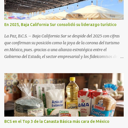
En 2025, Baja California Sur consolidó su liderazgo turístico
La Paz, B.C.S. – Baja California Sur se despide del 2025 con cifras
que confirman su posición como la joya de la corona del turismo
en México, pues. gracias a una alianza estratégica entre el
Gobierno del Estado, el sector empresarial y los fideicomisos de
promoción, la entidad proyecta un cierre de año marcado por una
ocupación hotelera robusta, una conectividad aérea en ascenso y
una derrama económica sin precedentes. Las proyecciones para
este periodo vacacional son optimistas, con un promedio estatal
que supera el 70% . Sin embargo, la sorpresa del año la ha dado el
norte del estado. Comondú encabeza las expectativas con un
impresionante 89% de ocupación, impulsado por el interés
creciente en el turismo de naturaleza. Le siguen destinos
consolidados y emergentes: Los Cabos: 72% promedio (esperando
BCS en el Top 3 de la Canasta Básica más cara de México
picos del 79% en Año Nuevo). La Paz: 66%. Loreto: 58%. Mulegé: