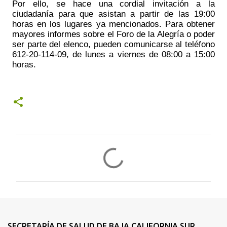
Por ello, se hace una cordial invitación a la 
ciudadanía para que asistan a partir de las 19:00 
horas en los lugares ya mencionados. Para obtener 
mayores informes sobre el Foro de la Alegría o poder 
ser parte del elenco, pueden comunicarse al teléfono 
612-20-114-09, de lunes a viernes de 08:00 a 15:00 
horas.
C
o
m
e
n
t
SECRETARÍA DE SALUD DE BAJA CALIFORNIA SUR