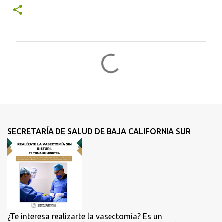
C
o
m
e
n
t
SECRETARÍA DE SALUD DE BAJA CALIFORNIA SUR
a
r
i
o
s
¿Te interesa realizarte la vasectomía? Es un